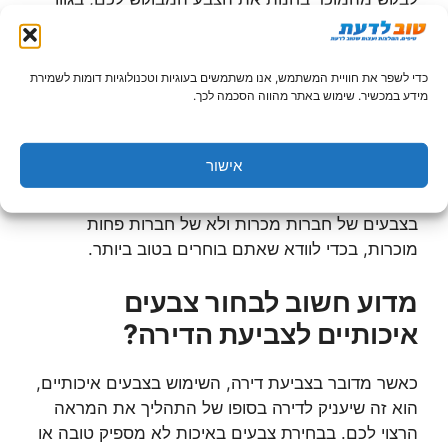
הכי מדויק. מלבד זאת, יש צורך לרכוש צבעים מומלצים,
המבוססים על בסיס מים או על בסיס חומר אחר. בין
אם מדובר בצבעי סיד או צבעים אקריליים, יש לבחור
כדי לשפר את חוויית המשתמש, אנו משתמשים בעוגיות וטכנולוגיות דומות לשמירת
מידע במכשיר. שימוש באתר מהווה הסכמה לכך.
צבעים ידידותיים לסביבה, במרקם המדויק ובגוון המדויק,
על מנת שהצביעה תתבצע באופן הטוב ביותר בביתכם
ותסב בסופו של התהליך את התוצאה המבוקשת לכם.
אישור
הצבעים הטובים ביותר לצביעת דירה, יכולים להיות
צבעים של חברות שונות מוכרות. שווה מאוד לבחור
בצבעים של חברות מכרות ולא של חברות פחות
מוכרות, בכדי לוודא שאתם בוחרים בטוב ביותר.
מדוע חשוב לבחור צבעים
איכותיים לצביעת הדירה?
כאשר מדובר בצביעת דירה, השימוש בצבעים איכותיים,
הוא זה שיעניק לדירה בסופו של התהליך את המראה
הרצוי לכם. בבחירת צבעים באיכות לא מספיק טובה או