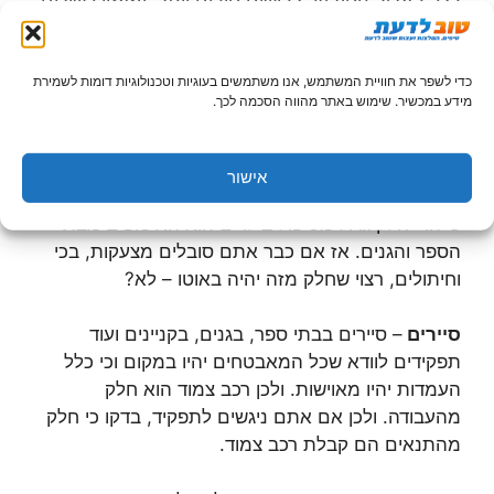
בכל הארץ, נוסע על כבישים טובים יותר, ומאזין לשירים
שאתה אוהב. וחשוב מכל יש לך רכב צמוד ומפנק.
שלחים כיום מרוויחים שכר נאה, ואם אתה אוהב לנהוג
כדי לשפר את חוויית המשתמש, אנו משתמשים בעוגיות וטכנולוגיות דומות לשמירת
– זאת יכולה להיות עבודה מושלמת עבורך.
מידע במכשיר. שימוש באתר מהווה הסכמה לכך.
מטפלת
– אם יש לכם אהבה לילדים, ואתם אחראיים
ודואגים שכולם חגורים, תמיד תוכלו לטפל בילדים. כיום
אישור
עבודה כמטפל או מטפלת כוללים בדרך כלל רכב צמוד.
כי הרי חלק גדול מטיפול בילדים הוא האיסופים מבתי
הספר והגנים. אז אם כבר אתם סובלים מצעקות, בכי
וחיתולים, רצוי שחלק מזה יהיה באוטו – לא?
סיירים
– סיירים בבתי ספר, בגנים, בקניינים ועוד
תפקידים לוודא שכל המאבטחים יהיו במקום וכי כלל
העמדות יהיו מאוישות. ולכן רכב צמוד הוא חלק
מהעבודה. ולכן אם אתם ניגשים לתפקיד, בדקו כי חלק
מהתנאים הם קבלת רכב צמוד.