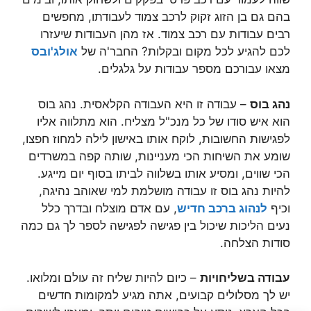
בהם גם בן הזוג זקוק לרכב צמוד לעבודתו, מחפשים
רבים עבודות עם רכב צמוד. אז מהן העבודות שיעזרו
לכם להגיע לכל מקום ובקלות? החבר'ה של
אולג'ובס
מצאו עבורכם מספר עבודות על גלגלים.
נהג בוס
– עבודה זו היא העבודה הקלאסית. נהג בוס
הוא איש סודו של כל מנכ"ל מצליח. הוא מתלווה אליו
לפגישות החשובות, לוקח אותו באישון לילה למחוז חפצו,
שומע את השיחות הכי מעניינות, שותה קפה במשרדים
הכי שווים, ומסיע אותו בשלווה לביתו בסוף יום מייגע.
להיות נהג בוס זו עבודה מושלמת למי שאוהב נהיגה,
וכיף
לנהוג ברכב חדיש
, עם אדם מוצלח ובדרך כלל
נעים הליכות שיכול בין פגישה לפגישה לספר לך גם כמה
סודות הצלחה.
עבודה בשליחויות
– כיום להיות שליח זה עולם ומלואו.
יש לך מסלולים קבועים, אתה מגיע למקומות חדשים