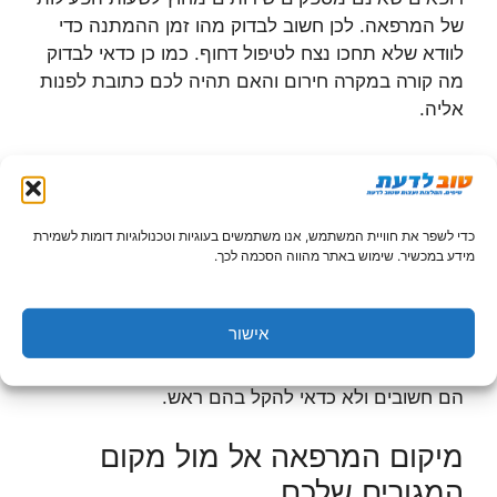
של המרפאה. לכן חשוב לבדוק מהו זמן ההמתנה כדי
לוודא שלא תחכו נצח לטיפול דחוף. כמו כן כדאי לבדוק
מה קורה במקרה חירום והאם תהיה לכם כתובת לפנות
אליה.
סוג הטיפול אל מול ההתמחות של
הרופא
כדי לשפר את חוויית המשתמש, אנו משתמשים בעוגיות וטכנולוגיות דומות לשמירת
רופאים שונים מתמחים בסוגים שונים של טיפולים ולכן
מידע במכשיר. שימוש באתר מהווה הסכמה לכך.
עליכם לבדוק שרופא השיניים יכול לספק את המענה
המתאים והמיטבי ביותר. כמו כן, יש לבדוק מהם חומרי
אישור
ההרדמה בהם נעשה שימוש, כיצד הם מותאמים לילדים
וכיצד הרופא משתמש בהם במהלך הטיפול. נושאים אלו
הם חשובים ולא כדאי להקל בהם ראש.
מיקום המרפאה אל מול מקום
המגורים שלכם