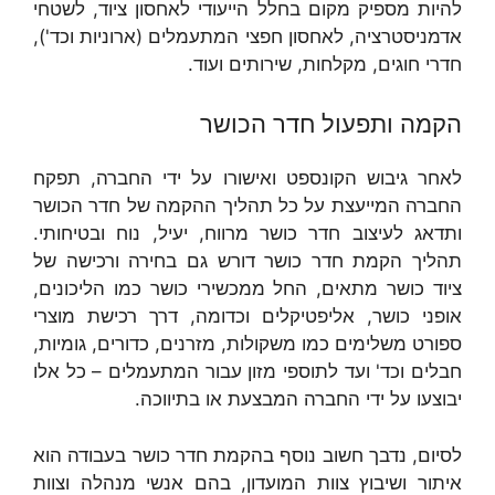
להיות מספיק מקום בחלל הייעודי לאחסון ציוד, לשטחי
אדמניסטרציה, לאחסון חפצי המתעמלים (ארוניות וכד'),
חדרי חוגים, מקלחות, שירותים ועוד.
הקמה ותפעול חדר הכושר
לאחר גיבוש הקונספט ואישורו על ידי החברה, תפקח
החברה המייעצת על כל תהליך ההקמה של חדר הכושר
ותדאג לעיצוב חדר כושר מרווח, יעיל, נוח ובטיחותי.
תהליך הקמת חדר כושר דורש גם בחירה ורכישה של
ציוד כושר מתאים, החל ממכשירי כושר כמו הליכונים,
אופני כושר, אליפטיקלים וכדומה, דרך רכישת מוצרי
ספורט משלימים כמו משקולות, מזרנים, כדורים, גומיות,
חבלים וכד' ועד לתוספי מזון עבור המתעמלים – כל אלו
יבוצעו על ידי החברה המבצעת או בתיווכה.
לסיום, נדבך חשוב נוסף בהקמת חדר כושר בעבודה הוא
איתור ושיבוץ צוות המועדון, בהם אנשי מנהלה וצוות