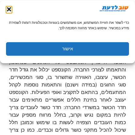
מאפייניו וצרכיו השונים. בין היתר נאספים נתונים
חשובים כמו: מספר העובדים בחברה, שעות העבודה,
אופי הפעילות, גובה התקציב המוקצה לחדר הכושר,
כדי לשפר את חוויית המשתמש, אנו משתמשים בעוגיות וטכנולוגיות דומות לשמירת
מיקומו הגיאוגרפי של העסק ועוד.
מידע במכשיר. שימוש באתר מהווה הסכמה לכך.
גיבוש הקונספט ובחירת החלל
אישור
בשלב הבא תכין החברה המייעצת קונספט עבור חדר
הכושר הייעודי, המתבסס על הנתונים שנאספו,
והתאמתו לצורכי החברה. הקונספט יכלול את גודל חדר
הכושר, עיצובו, האווירה שתשרור בו, סוגי המכשירים,
סוגי החוגים (במידה וישנם) והתאמות נוספות לקהל
המתעמלים, בהתאם לתקציב ואופי הפעילות. הקונספט
יעוצב לאחר בחינת חללים אפשריים מתאימים עבור
חדר הכושר במשרדי החברה: חדר כושר לעובדים צריך
להיות במקום נגיש וקרוב, בחלל מרווח מספיק עבור
כמות העובדים הצפויה לעשות בו שימוש וכמובן חלל
שיכול להכיל מתקני כושר גדולים וכבדים. כמו כן צריך