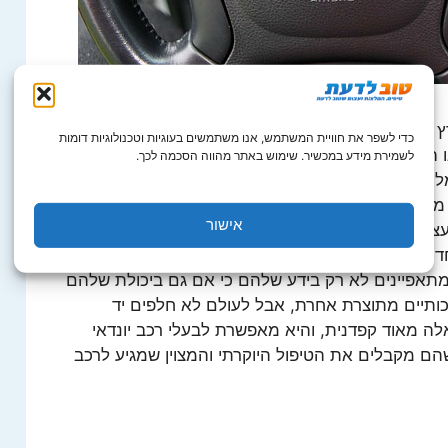
ץ והם מעניקים לרכבי החברות השונות את הטיפולים
כדי לשפר את חוויית המשתמש, אנו משתמשים בעוגיות וטכנולוגיות דומות
ו הן מכונות מתוחכמות שמורכבים בהם מנגנונים
לשמירת מידע במכשיר. שימוש באתר מהווה הסכמה לכך.
ל ומחשב מצטרפות למרכב ולחלקים שמהם עשויה
ה שהיה נהוג. מכוניות בימינו חייבות טיפול מאוד
אישור
עצמה היא עתירת ידע והמכונאי שמטפל בה חייב לדעת
 המוסכים המורשים והמוסמכים לטפל בכל רכבי
 מתאפיינים לא רק בידע שלהם כי אם גם ביכולת שלהם
ותיים מתוצרת אחרת, אבל לעולם לא חלפים יד
לה מאוד קפדנית, והיא מאפשרת לבעלי רכב יונדאי
ם מקבלים את הטיפול היוקרתי והמצוין שמגיע לרכב