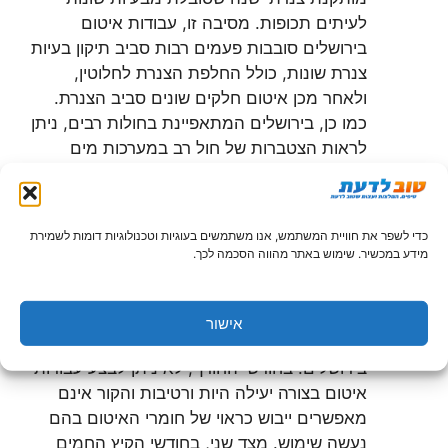
לעיתים תכופות. מסיבה זו, עבודות איטום
בירושלים סובבות פעמים רבות סביב תיקון בעיות
צנרת שונות, כולל החלפת הצנרת לחלוטין,
ולאחר מכן איטום חלקים שונים סביב הצנרת.
כמו כן, בירושלים המתאפיינת בחולות רבים, ניתן
לראות הצטברות של חול רב במערכות מים
שונות, המפריע לביצוע עבודות איטום בירושלים
כראוי היות והוא יוצר מיסוך בין חומרי האיטום
לבין האזור שמעוניינים לאטום.
כדי לשפר את חוויית המשתמש, אנו משתמשים בעוגיות וטכנולוגיות דומות לשמירת
מידע במכשיר. שימוש באתר מהווה הסכמה לכך.
השפעת מזג האוויר:
ירושלים מתאפיינת
בחודשים גשומים ביותר במהלך החורף אך במזג
אוויר חם ויבש במהלך הקיץ, דבר המשפיע
אישור
משמעותית על דרך ביצוע עבודות איטום
בירושלים. בחודשי החורף, לא ניתן לבצע עבודות
איטום בצורה יעילה היות ורטיבות והקור אינם
מאפשרים ייבוש כראוי של חומרי האיטום בהם
נעשה שימוש. מצד שני, בחודשי הקיץ החמים