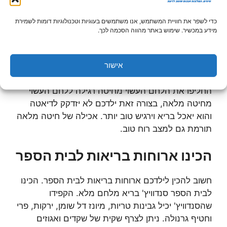
בחטיפים בריאים כמו חטיפי גרנולה, שקדים, ואגוזים
ובקטניות. חשוב להוציא מהבית שוקולדים, וממתקים.
כדי לשפר את חוויית המשתמש, אנו משתמשים בעוגיות וטכנולוגיות דומות לשמירת
מידע במכשיר. שימוש באתר מהווה הסכמה לכך.
עוד חשוב לרשימת הקניות להוסיף מוצרים עשירים
בסידן כמו גבינות שונות. חוסר בסידן עלול ליצור עצמות
פריכות, בעיות בשיניים ובציפורניים. יש לנסות ל'עקוב'
אישור
אחר ילדכם ולבדוק שהוא לא פותח בדיאטה קשה.
החליפו את הלחם העשוי מחיטה רגילה ללחם העשוי
מחיטה מלאה, בצורה זאת ילדכם לא יזדקק לדיאטה
והוא יאכל בריא וירגיש טוב יותר. אכילה של חיטה מלאה
תורמת גם למצב רוח טוב.
הכינו ארוחות בריאות לבית הספר
חשוב להכין לילדכם ארוחות בריאות לבית הספר. הכינו
לבית הספר סנדוויץ' בריא מלחם מלא. הקפידו
שהסנדוויץ' יכיל גבינות טריות, מיונז דל שומן, ירקות, פרי
וחטיף גרנולה. ניתן לצרף שקית של שקדים ואגוזים