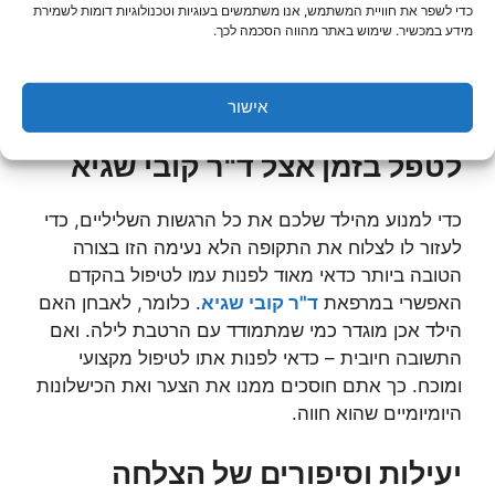
כדי לשפר את חוויית המשתמש, אנו משתמשים בעוגיות וטכנולוגיות דומות לשמירת
ד"ר קובי שגיא
. מדובר על טיפול ממוקד בו הילד חווה
מידע במכשיר. שימוש באתר מהווה הסכמה לכך.
תהליך של גמילה מהרטבת לילה. פעמים הטיפול יקר,
תובעני ומכניס את הילד לתקופה על מאמץ. אבל תמיד
הטיפול כדאי ושווה, אם הוא טומן בחובו תוצאות כמובן.
אישור
לטפל בזמן אצל ד"ר קובי שגיא
כדי למנוע מהילד שלכם את כל הרגשות השליליים, כדי
לעזור לו לצלוח את התקופה הלא נעימה הזו בצורה
הטובה ביותר כדאי מאוד לפנות עמו לטיפול בהקדם
האפשרי במרפאת
ד"ר קובי שגיא
. כלומר, לאבחן האם
הילד אכן מוגדר כמי שמתמודד עם הרטבת לילה. ואם
התשובה חיובית – כדאי לפנות אתו לטיפול מקצועי
ומוכח. כך אתם חוסכים ממנו את הצער ואת הכישלונות
היומיומיים שהוא חווה.
יעילות וסיפורים של הצלחה