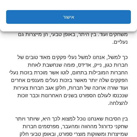
ספורט, אנחנו נוכל למצוא מגוון רחב של נעלי פקקים.
מהן הסתם, את מרבית החברות אנחנו נכיר, בין היתר
אישור
בזכות העובדה שמדובר בחברות שמייצרות תלבושות
ספורט לכל הענפים, החל מחליפות אימונים, חליפות
משחקים ועוד. בין היתר, באופן טבעי, הן מייצרות גם
נעליים.
כך למשל, אנחנו למשל נעלי פקקים מאוד טובים של
חברות כגון, נייק, אדידס, פומה שנחשבת לאחת
החברות המובילות בתחום, לוטו אשר מוכרת בזכות נעלי
הפקקים שלה יותר מאשר בזכות נעלים מענפים אחרים
ועוד שורה ארוכה של חברות, חלקן אגב חברות צעירות
שנכנסו לעולם הספורט בשנים האחרונות וכבר זוכות
להצלחה.
בין הסיבות שאנחנו נוכל למצוא לכך היא, שיותר ויותר
שחקני כדורגל מההווה ומהעבר, מפרסמים חברות
שמייצרות ומשווקות מוצרי ספורט, ובאופן טבעי חלק