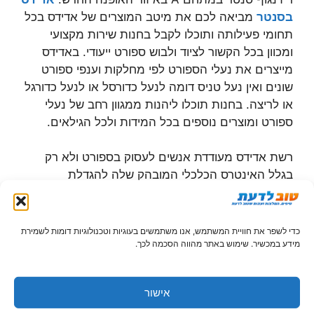
בסנטר
מביאה לכם את מיטב המוצרים של אדידס בכל
תחומי פעילותה ותוכלו לקבל בחנות שירות מקצועי
ומכוון בכל הקשור לציוד ולבוש ספורט ייעודי. באדידס
מייצרים את נעלי הספורט לפי מחלקות וענפי ספורט
שונים ואין נעל טניס דומה לנעל כדורסל או לנעל כדורגל
או לריצה. בחנות תוכלו ליהנות ממגוון רחב של נעלי
ספורט ומוצרים נוספים בכל המידות ולכל הגילאים.
רשת אדידס מעודדת אנשים לעסוק בספורט ולא רק
בגלל האינטרס הכלכלי המובהק שלה להגדלת
מכירותיה, אלא שהרשת מאמינה שכל אדם צריך לעסוק
בספורט (גם אם הוא יחף…) כדי לשמור על בריאות, על
כושר גופני ועל נפש בריאה. הרשת מעודדת פעילות
כדי לשפר את חוויית המשתמש, אנו משתמשים בעוגיות וטכנולוגיות דומות לשמירת
ספורטיבית בכל רחבי העולם באופן מקצועי ובאופן
מידע במכשיר. שימוש באתר מהווה הסכמה לכך.
חובבני לכל אדם באשר הוא.
אישור
ספורט בדיזינגוף סנטר