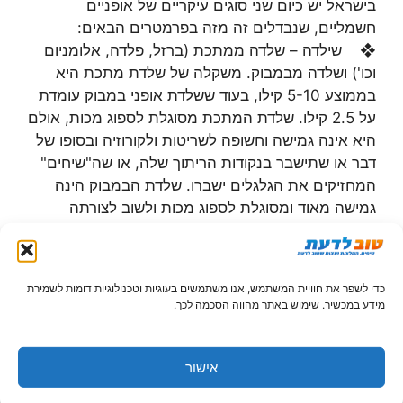
בישראל יש כיום שני סוגים עיקריים של אופניים
חשמליים, שנבדלים זה מזה בפרמטרים הבאים:
❖ שילדה – שלדה ממתכת (ברזל, פלדה, אלומניום
וכו') ושלדה מבמבוק. משקלה של שלדת מתכת היא
בממוצע 5-10 קילו, בעוד ששלדת אופני במבוק עומדת
על 2.5 קילו. שלדת המתכת מסוגלת לספוג מכות, אולם
היא אינה גמישה וחשופה לשריטות ולקורוזיה ובסופו של
דבר או שתישבר בנקודות הריתוך שלה, או שה"שיחים"
המחזיקים את הגלגלים ישברו. שלדת הבמבוק הינה
גמישה מאוד ומסוגלת לספוג מכות ולשוב לצורתה
המקורית בקלות, בצורה זו גם נמנעים שברים בשלדה
ובגלגלים.
❖ קיבולת סוללה – קיבולת הסלולה של אופניים
כדי לשפר את חוויית המשתמש, אנו משתמשים בעוגיות וטכנולוגיות דומות לשמירת
חשמליים בעלי שלדת מתכת עומדת על בין 10 ל-12
מידע במכשיר. שימוש באתר מהווה הסכמה לכך.
אמפר עם צריכה ממוצעת של 10 אמפר/שעה. קיבולת
הסוללה של אופני במבוק עומדת על 8 אמפר, אך עם
צריכה ממוצעת של 2 אמפר/שעה.
אישור
❖ אחריות על הסוללה – על פי רוב נקבל אחריות