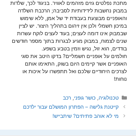
מתכת נפלטים גזים מזהמים לאוויר. בניגוד לכך, שלדות
במבוק נחשבות לידידותיות לסביבה; הרכבת השלדה
והאופניים מבוצעת בעבודת יד של אמן, ללא שימוש
במיכון חשמלי ולכן אין זיהום בתהליך היצור. יש לציין
שבמבוק אינו דומה לעצים; בעוד לעצים לוקח עשרות
שנים לצמוח, במבוק מגיע לבגרות בתוך מספר חודשים
בודדים, הוא זול, נגיש וזמין בטבע בשפע.
חולמים על אופניים חשמליים? בדקו היטב את סוגי
האופניים אשר קיימים היום בשוק, התאימו אותם
לצרכים היחודיים שלכם ואל תתפשרו על איכות או
נוחות!
קטגוריות
טכנולוגיה
,
כושר גופני
,
רכב
קייטנת גלישה – הפתרון המושלם עבור ילדכם
מי לא אוהב פתיתים? שיתבייש!