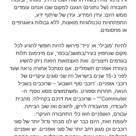
תעבורה (של נתונים) הגענו למקום שבו אנחנו עומדים
ממש היום: עידן המידע. עידן של שיתוף ידע,
התפתחויות טכנולוגיות מואצות, ללא גבולות גיאוגרפיים
או מחסומים.
להיות 'מובילי' או 'נייד' פירושו להיות חופשי להגיע לכל
מקום שנחפוץ בעיר/במושב/בכפר, עם מינימום תלות
בגורמים חיצוניים. ואת העצמאות הזאת ניתן להשיג
בעזרת אופניים חשמליים. אם נסתכל אחורה נראה שעד
לפני כ-15 שנים בישראל היו שני סוגים עיקריים של
רוכבי אופניים. 'רוכבי סוף השבוע' – שרוכבים בשביל
הנאה, תחרות וספורט. ומשתמשים מסוג נוסף: ה-
Commuter"" – שרוכבים את דרכם בקהילה: מהבית
לעבודה, מהעבודה לירקן, לחוגים ואז שוב הביתה.
עבורם, האופניים הוא כלי התחבורה העיקרי.
לעומת זאת, היום כבר יש לנו מבחר גדול יותר של סוגי
רוכבים וכן מגוון רחב יותר של סוגי אופניים. יש אופניים