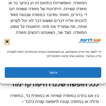
המזוודה. האפשרויות בתחום זה הן בעיקר בד או
מזוודה קשיחה. היתרונות של מזוודה קשוחה הם
די ברורים, מאחר ומדובר במזוודה שבטוח מאוד
להכניס אליה דברים וששום דבר לא יכול לקרוע
אותה, מה שמוריד את סיכוי התאונות על מסוע
המזוודה. מצד שני, כשאנחנו רוכשים מזוודה
קשיחה הנפח בליטרים הוא אכן הנפח נטו, ואילו
במזוודת בד הנפח הוא גמיש הרבה יותר, בדיוק
כפי שהמזוודה גמישה – ומזוודת בד איכותית לא
כדי לשפר את חוויית המשתמש, אנו משתמשים בעוגיות וטכנולוגיות דומות לשמירת
נקרעת כל כך בקלות.
מידע במכשיר. שימוש באתר מהווה הסכמה לכך.
כשאנחנו בוחרים ורוכשים
אישור
בהצלחה מזוודה אנחנו נותנים
לכל חופשה שלנו דחיפה קדימה
בין אם בחרנו במזוודה קשיחה או במזוודת בד, במזוודה
גדולה או במזוודה קטנה לחופשה קצרה בלבד –