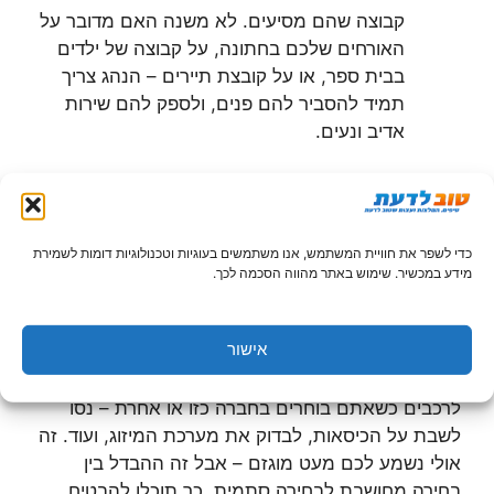
קבוצה שהם מסיעים. לא משנה האם מדובר על
האורחים שלכם בחתונה, על קבוצה של ילדים
בבית ספר, או על קובצת תיירים – הנהג צריך
תמיד להסביר להם פנים, ולספק להם שירות
אדיב ונעים.
בטיחות ברכבים עצמם
כדי לשפר את חוויית המשתמש, אנו משתמשים בעוגיות וטכנולוגיות דומות לשמירת
מידע במכשיר. שימוש באתר מהווה הסכמה לכך.
עוד היבט שחשוב לשים לב אליו הוא התקינות של
הרכבים. אל תתביישו לשאול אף חברת הסעות בצפון
אישור
מה מצב הרכבים שלה – ובדקו אפילו שיש להם רישיון
תקף, ושהם עברו טסט כפי שנדרש בחוק. בקשו לעלות
לרכבים כשאתם בוחרים בחברה כזו או אחרת – נסו
לשבת על הכיסאות, לבדוק את מערכת המיזוג, ועוד. זה
אולי נשמע לכם מעט מוגזם – אבל זה ההבדל בין
בחירה מחושבת לבחירה סתמית. כך תוכלו להבטיח