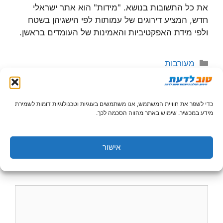
את כל התשובות בנושא. "מידות" הוא אתר ישראלי
חדש, המציע דירוגים של עמותות לפי הישגיהן בשטח
ולפי מידת האפקטיביות והאמינות של העומדים בראשן.
קטגוריות
מעורבות
כיצד מזהים שבץ מוחי?
כדי לשפר את חוויית המשתמש, אנו משתמשים בעוגיות וטכנולוגיות דומות לשמירת
מידע במכשיר. שימוש באתר מהווה הסכמה לכך.
השימוש במידע המופיע באתר הינו באחריות המשתמש בלבד,
קראו עוד
בתנאי השימוש
.
אישור
כתיבת תגובה
תגובה