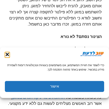
אותם מאבק, להניח לייבוש ולהחזיר למזגן. ניתן
להשתמש במזגן ללא פילטר לתקופה קצרה אך לא רצוי
וחשוב לוודא כי הפילטרים התייבשו טרם אתם מתקינים
אותם חזרה במזגן. זכרו מדובר כאן בחשמל.
הצינור נסתם? לא נורא
בדומה אל הפילטרים, קיימים גם מצבים בהם הצינור
של המזגן נסתם. גם כאן לא צריך לקרוא לטכנאי
מזגנים, אלא אם אינכם מצליחים לפתור את הבעיה
כדי לשפר את חוויית המשתמש, אנו משתמשים בעוגיות וטכנולוגיות דומות לשמירת
בעצמכם. כאן, כל שצריך הוא לנשוף אל תוך צינור המים
מידע במכשיר. שימוש באתר מהווה הסכמה לכך.
והסתימה בדרך כלל משתחררת. במצבים בהם
הסתימה אינה משתחררת ואתם משוכנעים שמדובר
בבעיה בצינור, תוכלו לרכוש חדש ולהתקין אותו לפי
אישור
ההוראות וזאת במקום הוצאה על בעל מקצוע. מדובר
על פעולה פשוטה של
החלפת צינור ניקוז המים במזגן
,
אשר רוב האנשים מצליחים לעשות גם ללא ידע מקצועי.