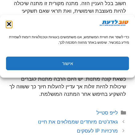
חשוב בכל העניין הזה. מתנה מקורית זו מתנה שיכולה
להיות מעוצבת ושימושית, ואת תראי שאם תשקיעי
בבחירת המתנה בעלך ישמח מכך מאוד.
כמה עלייך להוציא?
כדי לשפר את חוויית המשתמש, אנו משתמשים בעוגיות וטכנולוגיות דומות לשמירת
מידע במכשיר. שימוש באתר מהווה הסכמה לכך.
הדבר הנוסף שכולנו חושבים עליו כשאנחנו מחפשים
מתנות, זה כמה עלינו להוציא על העניין. כדאי לדעת
אישור
שלא תמיד המתנה הכי יקרה היא המתנה הכי משמחת
שיש, ובהחלט כדאי לך להתייחס גם למצב הכלכלי שלך
כשאת קונה מתנות. יש היום הרבה מתנות לגברים
שיכולות להיות זולות אך עדיין להעלות חיוך כך ששווה לך
להשקיע בחיפוש אחר המתנה המושלמת.
קטגוריות
לייפ סטייל
גאדג'טים מיוחדים שממלאים את חיינו
מרכזיות IP לעסקים