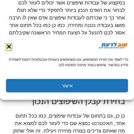
במקצוע של עבודות שיפוצים אשר יכולים לעזור לכם
לבחור את האדם הנכון ביותר לתפקיד כדי שלא תגלו
אחר כך כי שכרתם לעבודות שיפוצים אדם שאין לו הרבה
מושג בעבודה נכונה ומהירה. כמו כן כמו בכל תחום אחר
אסור לכם להנעל על הצעת המחיר הראשונה שקיבלתם
על עבודות שיפוצים. בדיוק כמו בקניית רכב או בית חדש,
נסו לקבל חוות דעת נוספת ואף שלישית על עבודות
השיפוצים שאתם מעוניינים לבצע. אם כל ההצעות
כדי לשפר את חוויית המשתמש, אנו משתמשים בעוגיות וטכנולוגיות דומות לשמירת
מחיר קרובות יחסית אחת לשנייה אתם תוכלו לדעת כי
מידע במכשיר. שימוש באתר מהווה הסכמה לכך.
אף אחד מהשיפוצניקים אינו עובד עליכם. כמו כן תוכלו
לדעת כי לפחות שניים מהשלושה אם לא כולם יודעים
לעשות עבודות שיפוצים בצורה טובה.
אישור
בחירת קבלן השיפוצים הנכון
כן כן, גם בתחום של עבודות שיפוצים, כמו בכל תחום
אחר, האינטרנט נמצא שם כדי לעזור לכם למצוא את
מה שאתם צריכים בצורה מהירה ויעילה. זה אולי שחוק