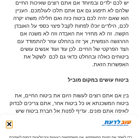
יש לכם ילדים ובמיוחד אם אתם רוצים שאיכות החיים
שלהם לא תיפגע גם אם אתם תלכו לעולמכם. העניין
הוא שאם יהיה לכם ביטוח כזה ואם חלילה משהו יקרה
לכם, הילדים יוכלו לפחות לקבל פיצוי כספי על האובדן
הקשה. זה לא מחזיר את האבדה וזה לא משנה אם
ההרגשה הנפשית, אך זה בהחלט עוזר להתמודד עם
הצד הפרקטי של החיים. לכן עוד ועוד אנשים עושים
ביטוחים כאלה ובהחלט כדאי גם לכם לשקול את
האפשרות הזאת.
ביטוח עושים במקום מוביל
בין אם אתם רוצים לעשות היום את ביטוח החיים, את
ביטוח המשכנתא או כל ביטוח אחר, אתם צריכים לבדוק
לאיפה אתם פונים. עדיף לפנות אל חברת ביטוח שיש
לגביה המלצות רבות, ומאוד כדאי לעשות ביטוחים רק
אצל מי שיוכל לתת לכם מענה בזמן אמת. אין כל טעם
לעשות ביטוח, לשלם עליו כל חודש ובסופו של דבר
כדי לשפר את חוויית המשתמש, אנו משתמשים בעוגיות וטכנולוגיות דומות לשמירת