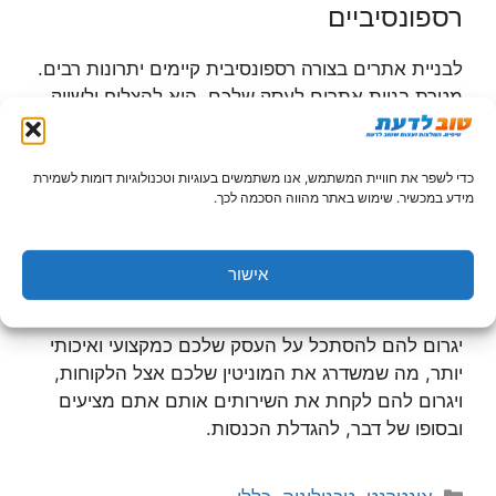
רספונסיביים
לבניית אתרים בצורה רספונסיבית קיימים יתרונות רבים.
מטרת בניית אתרים לעסק שלכם, היא להצליח ולשווק
את העסק שלכם בשאיפה שיגיע לקהל לקוחות רחב
יותר ולהצליח להגיע ללקוחות רבים. בנוסף, בניית
אתרים היא דרך לבנות כרטיס ביקור שבעזרת כתובת
כדי לשפר את חוויית המשתמש, אנו משתמשים בעוגיות וטכנולוגיות דומות לשמירת
מידע במכשיר. שימוש באתר מהווה הסכמה לכך.
אינטרנט פשוטה, כל אחד עם גישה לאינטרנט יוכל
להגיע לאתר שלכם ולקבל מידע אודות השירותים או
המוצרים שלכם. באמצעות בניית אתרים רספונסיביים,
אישור
תגדילו את הנוחות של הלקוחות שלכם, כך שהם יהנו
לגלוש באתר שלכם בכל פלטפורמה ובכל מכשיר. זה
יגרום להם להסתכל על העסק שלכם כמקצועי ואיכותי
יותר, מה שמשדרג את המוניטין שלכם אצל הלקוחות,
ויגרום להם לקחת את השירותים אותם אתם מציעים
ובסופו של דבר, להגדלת הכנסות.
קטגוריות