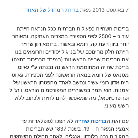
7 באוגוסט 2013
מאת
ברירת המחדל של האתר
בריכות השחייה כפעילות חברתית ככל הנראה הייתה
עוד כ – 2500 לפני הספירה במצרים העתיקה. ומאוחר
יותר ביוון העתיקה, רומא ובאשור. ברומא ויוון שחייה
הייתה חלק מחינוכם של בני גיל יסודיים והרומאים בנו
את הבריכות שחייה הראשונות (בנפרד מבריכות רחצה).
בריכת שחייה המחוממת הראשונה נבנתה ע"י גאיוס
מסנאס של רומא במאה הראשונה לפני הספירה. גאיוס
היה אדון רומי עשיר ונחשב לאחד מהפטרון הראשון של
אמנות. הוא תמך במשוררים המפורסמים הוראס, וירג'יל
ופרופרטיוסאל, מה שמאפשר להם לחיות ולכתוב ללא
חשש מעוני.
עם זאת
הבריכות שחייה
לא הפכו לפופלאריות עד
אמצע המאה ה – 19. בשנת 1837 שש הבריכות
המקורות נבנו בלונדון, אנגליה. לאחר תחילת המשחקים