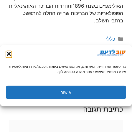
האולימפיים בשנת 1896ותחרויות הבריכה האורגינאליות
הפופולאריות של הבריכות שחייה החלה להתפשט
ברחבי העולם.
קטגוריות
כללי
לימודי אנגלית לילדים
צאצאים למגורשי ספרד? ספרד קוראת לכם
כדי לשפר את חוויית המשתמש, אנו משתמשים בעוגיות וטכנולוגיות דומות לשמירת
מידע במכשיר. שימוש באתר מהווה הסכמה לכך.
השימוש במידע המופיע באתר הינו באחריות המשתמש בלבד,
קראו עוד
בתנאי השימוש
.
אישור
כתיבת תגובה
תגובה