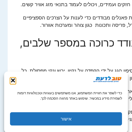
זקים ועמידים, ויכולים לעמוד בתנאי מזג אוויר קשים.
 פאנלים מבודדים כדי לענות על הצרכים הספציפיים
פריסה ותכונות כגון צוהר ומערכות אוורור.
דד כרוכה במספר שלבים,
ן הגג על ידי הקפדה על נקיון, יבש ונקי מפסולת. כל
ון הגג צריכים להתבצע בשלב זה.
 את הלוחות המבודדים בהתאם למידות הגג. ניתן
כדי לשפר את חוויית המשתמש, אנו משתמשים בעוגיות וטכנולוגיות דומות
 חיתוך אחר.
לשמירת מידע במכשיר. שימוש באתר מהווה הסכמה לכך.
נים את הפאנלים המבודדים על גבי דק הגג. הם
אישור
ים או מחברים אחרים, אשר ממוקמים במרווחים