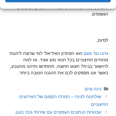
אירועים, בתי קפה חיצוניים ועוד. באמצעותו תוכלו
להמשיך את הפעילות שלכם ללא הפסק, גם בימים
הגשומים.
לסיום,
גזיבו נגד גשם
הוא הפתרון האידיאלי למי שרוצה ליהנות
מהחיים החיצוניים בכל תנאי מזג אוויר. אז למה
להישאר בבית? תצאו החוצה, תתחדשו ותיהנו מהטבע,
כאשר אנו מספקים לכם את ההגנה הטובה ביותר.
קטגוריות
גינה וגינון
שולחנות לגינה – המרכז הקסום של האירועים
החיצוניים
אבטחת הנתונים העסקיים עם שירותי גיבוי בענן