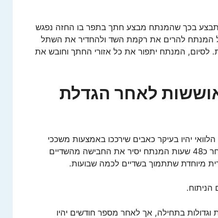
חזה אורך בין 1-2 שעות ומתבצע בכך שהמנתח מבצע חתך בתפר בו החזה נפגש
וכל המנתח להרים את רקמת השד ולהחדיר את השתל
 לסיום, המנתח יתפור את כל אזורי החתך וחובש את
אוששות לאחר הגדלת
הלוואי יהיו בעיקר כאבים שירככו באמצעות משככי
כאבים ובנוסף תהיה גם עייפות רבה. לאחר כ48 שעות המנתח יסיר את החבישה מהשדיים
דית מיוחדת שתתמוך בשדיים לכמה שבועות.
הניתוח.
 וגדולות בתחילה, אך לאחר מספר חודשים יהיו