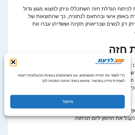
לניתוח הגדלת חזה השתכללו וניתן למצוא מגוון גדול
 באופן אישי ובהתאם לנתוניה, כך שהתוצאות של
יתן רק לנשים שבריאותן תקינה וששדיהן עברו את
 חזה
נו ארוך. בתחילה יש על המועמדת להיפגש עם המנתח
לה מהניתוח. (מה הגול הרצוי, רק הגדלה או
כדי לשפר את חוויית המשתמש, אנו משתמשים בעוגיות וטכנולוגיות דומות
המנתח יסביר למועמד בדיוק מה ההליך הרפואי, מה
לשמירת מידע במכשיר. שימוש באתר מהווה הסכמה לכך.
כי אינה זקוקה לו באמת הוא ימליץ לה לא לעבור את
אישור
פר בדיקות רפואיות לפני הניתוח שכוללות בדיקת דם,
קבל את הזימון ליום הניתוח.