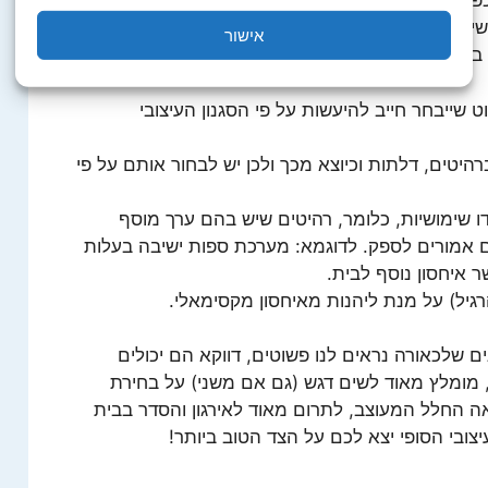
 כפרי, הצבעים שנבחר לקירות הבית יהיו בעלי מרקם
לוב של קיר ייחודי בזהב-חום. אם נבחר בסגנון
אישור
בוחרים בסגנון רטרו – ניתן ליהנות מחגיגה של צבעים.
ט שייבחר חייב להיעשות על פי הסגנון העיצובי
ברהיטים, דלתות וכיוצא מכך ולכן יש לבחור אותם על פי
דו שימושיות, כלומר, רהיטים שיש בהם ערך מוסף
 אמורים לספק. לדוגמא: מערכת ספות ישיבה בעלות
 איחסון נוסף לבית.
גיל) על מנת ליהנות מאיחסון מקסימאלי.
ם שלכאורה נראים לנו פשוטים, דווקא הם יכולים
, מומלץ מאוד לשים דגש (גם אם משני) על בחירת
 החלל המעוצב, לתרום מאוד לאירגון והסדר בבית
ובי הסופי יצא לכם על הצד הטוב ביותר!