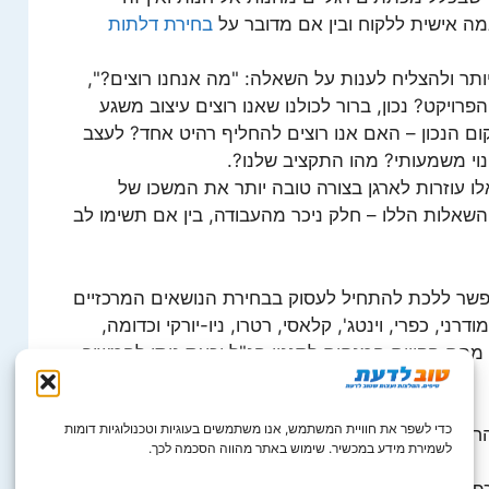
 אישית ללקוח ובין אם מדובר על
בחירת דלתות
תר ולהצליח לענות על השאלה: "מה אנחנו רוצים?",
פרויקט? נכון, ברור לכולנו שאנו רוצים עיצוב משגע
ם הנכון – האם אנו רוצים להחליף רהיט אחד? לעצב
וי משמעותי? מהו התקציב שלנו?.
לו עוזרות לארגן בצורה טובה יותר את המשכו של
שאלות הללו – חלק ניכר מהעבודה, בין אם תשימו לב
פשר ללכת להתחיל לעסוק בבחירת הנושאים המרכזיים
דרני, כפרי, וינטג', קלאסי, רטרו, ניו-יורקי וכדומה,
הם הקווים המנחים לסגנון הנ"ל וכעת ניתן להמשיך
כדי לשפר את חוויית המשתמש, אנו משתמשים בעוגיות וטכנולוגיות דומות
רים/החדר יש לבצע על פי הסגנון עליו דיברנו
לשמירת מידע במכשיר. שימוש באתר מהווה הסכמה לכך.