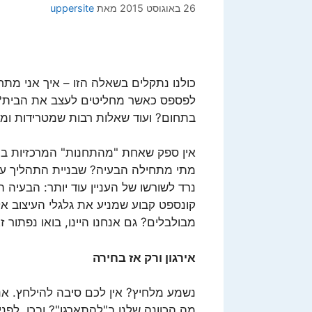
26 באוגוסט 2015
מאת
uppersite
כולנו נתקלים בשאלה הזו – איך אני מת
לפספס כאשר מחליטים לעצב את הבית? 
בתחום? ועוד שאלות רבות שמטרידות ומע
אין ספק שאחת "מהתחנות" המרכזיות בעו
מתי מתחילה הבעיה? שבניית התהליך עצמו
נרד לשורשו של העניין עוד יותר: הבעיה 
קונספט קבוע שמניע את גלגלי העיצוב א
מבולבלים? גם אנחנו היינו, בואו נפתור ז
אירגון ורק אז בחירה
נשמע מלחיץ? אין לכם סיבה להילחץ. אנ
מה הכוונה שלנו ב"להתארגן"? ובכן, לפנ