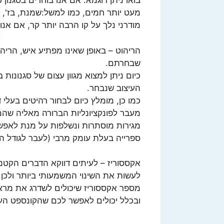
בואו ניתן דוגמא: אם אנו בוחרים בסגנון
מעט יותר חמים, כמו למשל:שמנת, בז', שי
מודרני נלך על קו הרבה יותר קר, אם אנו 
הריהוט – באופן שאינו מפתיע איש, הריהו
שבחרתם.
כיום ניתן למצוא מגוון עצום של סגנונות 
העיצוב שנבחר.
כמו כן, מומלץ כיום לבחור רהיטים בעלי 
מעבר לפונקציונליות הברורה מאליה שהם
מגירות מוסתרות ונשלפות על מנת לאפשר
ספרייה בעלת עומק מרבי (לעבר לגודל הר
אקססוריז – לעיתים דווקא הדברים הקטני
לעשות את השינוי המשמעותי ביותר ולכן
מספר אקססוריז שיכולים לשדרג את מראה
ובכלל יכולים לאפשר לכם שהקונספט העיצ