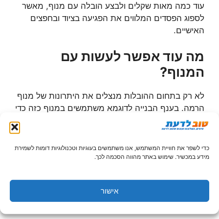
עוד כמה מאות שקלים ולבצע הובלה עם מנוף, מאשר
לספוג הפסדים המלווים את הפגיעה בציוד ובחפצים
האישיים.
מה עוד אפשר לעשות עם
המנוף?
לא רק בתחום ההובלות מנצלים את היתרונות של מנוף
הרמה. בענף הבנייה לדוגמא משתמשים במנוף כזה כדי
להרים מזגנים, דודי שמש וחשמל, חומרי בניין, לוחות
גבס ולוחות זכוכית. השימוש במנוף פופולארי באתרי
בנייה חדשים ובדירות גבוהות שעוברות שיפוץ. אפשר
כדי לשפר את חוויית המשתמש, אנו משתמשים בעוגיות וטכנולוגיות דומות לשמירת
להוסיף למנוף אביזרים תומכים כמו סלי הרמה
מידע במכשיר. שימוש באתר מהווה הסכמה לכך.
ומשטחים ולהשתמש בו גם לטובת שירותי גינון.
עבודות
מנוף
כלליות נמצאות תחת פיקוח ומשולבות בנמלי
אישור
תעופה ונמלים ימיים. המנוף מאפשר ביצוע מהיר של
עבודות תשתית, חשמל, פינוי פסולת וגיזום עצים.