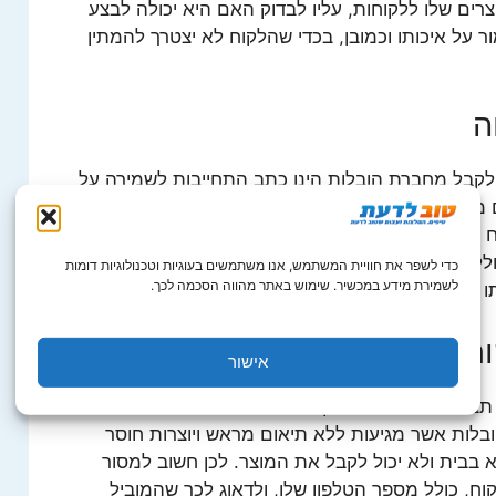
ים שלו ללקוחות, עליו לבדוק האם היא יכולה לבצע
על איכותו וכמובן, בכדי שהלקוח לא יצטרך להמתין
ה
לקבל מחברת הובלות הינו כתב התחייבות לשמירה על
דובר במוצרים זולים או יקרים, חשוב מאוד לדאוג
וללא כל נזק, נזק אשר עלול לגרום לתביעות של אותו
ללקוחות לא מרוצים אשר יפרסמו את חוסר שביעות
כדי לשפר את חוויית המשתמש, אנו משתמשים בעוגיות וטכנולוגיות דומות
לשמירת מידע במכשיר. שימוש באתר מהווה הסכמה לכך.
ו בית עסק.
וח
אישור
בצע תיאום מול הלקוח לפני שהיא מגיעה למסור לו
בלות אשר מגיעות ללא תיאום מראש ויוצרות חוסר
 בבית ולא יכול לקבל את המוצר. לכן חשוב למסור
, כולל מספר הטלפון שלו, ולדאוג לכך שהמוביל