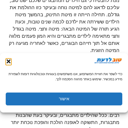
מנת להבטיח כי גם הילדים המתבגרים שלכם ישנו טוב,
עליכם לדאוג להם למיטה נוחה ובעיקר כזו ההולמת את
גודלם. תחילה הייתה זו מיטת התינוק, בהמשך מיטת
הילדים ששירתה את ילדכם לכמה שנים טובות, וכעת
הגיע תורה של המיטה הבאה: מיטה וחצי. מיטה בגודל
וחצי מתאימה לילדים מתבגרים והיא המון פעמים מלווה
אותם אל תוך חייהם הבוגרים, כאשר לאחריה מגיעה רק
המיטה הזוגית.
כדי לשפר את חוויית המשתמש, אנו משתמשים בעוגיות וטכנולוגיות דומות לשמירת
לא רק פריטי הלבוש גדלים, אלא גם
מידע במכשיר. שימוש באתר מהווה הסכמה לכך.
התשוקה לאופנה
אישור
ארון בגדים קטן בגודלו התאים בעת שהילדים שלכם היו
קטנים ופריטי הלבוש היו גם הם קטנים מאד, וגם לא היו
רבים. ככל שהילדים מתבגרים, ובעיקר בעת שהבנות
מתבגרות, התשוקה לאופנה הולכת והופכת נוכחת יותר