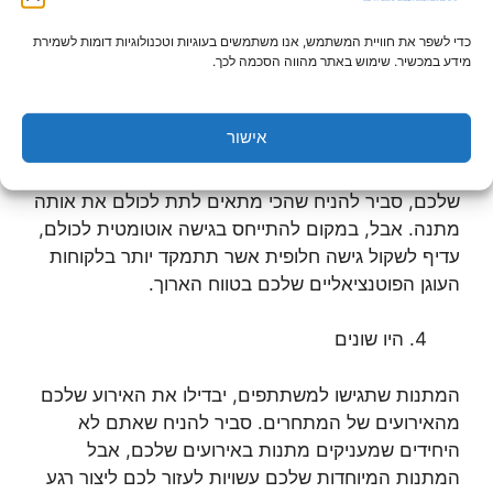
מגע אישי, בעיקר כאשר זה נוגע למתנה ארגונית, היא
כדי לשפר את חוויית המשתמש, אנו משתמשים בעוגיות וטכנולוגיות דומות לשמירת
מעשה בולט מאוד בעידן שהופך יותר ויותר לדיגיטלי.
מידע במכשיר. שימוש באתר מהווה הסכמה לכך.
One size לא תמיד מתאים לכולם
אישור
בהתאם לקהל היעד שלכם ולמתנות שתגישו באירוע
שלכם, סביר להניח שהכי מתאים לתת לכולם את אותה
מתנה. אבל, במקום להתייחס בגישה אוטומטית לכולם,
עדיף לשקול גישה חלופית אשר תתמקד יותר בלקוחות
העוגן הפוטנציאליים שלכם בטווח הארוך.
היו שונים
המתנות שתגישו למשתתפים, יבדילו את האירוע שלכם
מהאירועים של המתחרים. סביר להניח שאתם לא
היחידים שמעניקים מתנות באירועים שלכם, אבל
המתנות המיוחדות שלכם עשויות לעזור לכם ליצור רגע