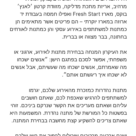
מרהיב, אריזת מתכת מדליקה, מזוודת קרטון ׳לאנץ׳
בוקס, מארז Fresh Start ואפילו חמסה בעבודת יד
ארוזה במארז יוקרתי – הם פריטים אשר מתאימים הן
כמתנות למשתתפים באירוע עסקי והן כמתנות לאורחים
בחתונה, בבר מצווה או בברית.
את העיקרון המנחה בבחירת מתנות לאירוע, ארגוני או
משפחתי, אפשר לסכם בפתגם הישן: ״אנשים ישכחו
מה שאמרתם, אנשים ישכחו מה שעשיתם, אבל אנשים
לא ישכחו איך ריגשתם אותם״.
מתנות נהדרות כמזכרת מהאירוע שלכם, יגרמו
למשתתפים להרגיש שאכפת לכם, שאתם חושבים
עליהם ושאתם מעריכים את הקשר שנרקם ביניכם. זוהי
בפשטות כל המורשת של מתנה נהדרת. המשמעות היא
שאתם צריכים להשקיע קצת מחשבה בבחירת המתנה.
ישנם ארבעה מרכיבים שיכולים להפוך את השי שלכם