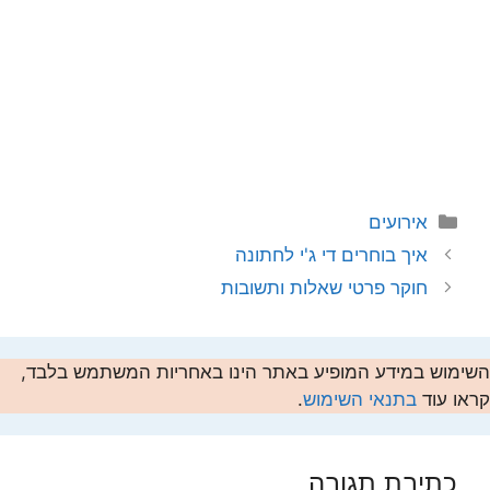
קטגוריות
אירועים
איך בוחרים די ג'י לחתונה
חוקר פרטי שאלות ותשובות
השימוש במידע המופיע באתר הינו באחריות המשתמש בלבד,
קראו עוד
בתנאי השימוש
.
כתיבת תגובה