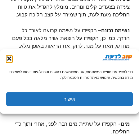
צעידה בצעדים קלים ונוחים. מומלץ להגדיל את טווח
ההליכה מעת לעת, תוך שמירה על קצב הליכה קבוע.
נשימה נכונה–
הקפידו על נשימה קבועה לאורך כל
הדרך. כמו כן, הקפידו על הוצאת אוויר מלאה בכל פעם
מחדש, וזאת על מנת לרוקן את הריאות באופן מלא.
נעליים–
הפקידו על נעליים נוחות המיועדות למשטח
עליו אתם הולכים
כדי לשפר את חוויית המשתמש, אנו משתמשים בעוגיות וטכנולוגיות דומות לשמירת
מידע במכשיר. שימוש באתר מהווה הסכמה לכך.
פרטי לבוש-
הקפידו על לבישת בגדים נוחים וקלים.
בקיץ מומלץ להקפיד על משקפי שמש וכובע (במידה
אישור
ואתם נוהגים ללכת במהלך היום). בחורף מומלץ ללבוש
שכבות קלות –אותן ניתן להסיר תוך כדי ההליכה.
מים-
הקפידו על שתיית מים רבה לפני, אחרי ותוך כדי
ההליכה.