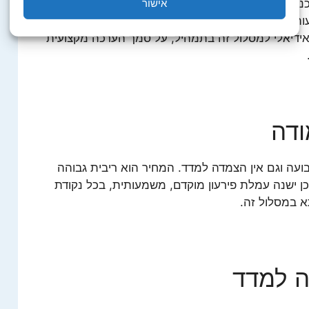
אישור
כנתא. את יתרת ההלוואה במסלול זה ניתן לפרוע ללא
עות בהסכם מול הבנק. מומלץ להיעזר ב
שירות ייעוץ
דיאלי למסלול זה בתמהיל, על סמך הערכה מקצועית
ודה
עה וגם אין הצמדה למדד. המחיר הוא ריבית גבוהה
כן ישנה עמלת פירעון מוקדם, משמעותית, בכל נקודת
 במסלול זה.
ה למדד