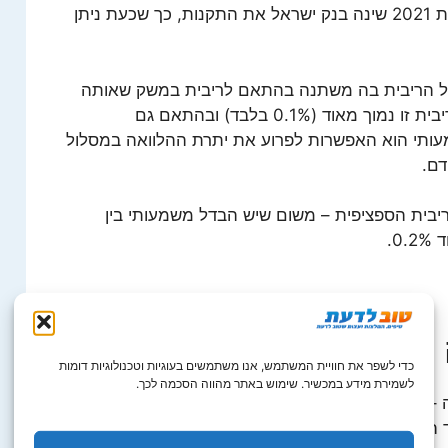
גבוהה יחסית, ואסור להתעלם מכך. בשנת 2021 שינה בנק ישראל את התקנות, כך שכעת ניתן
בל הריבית בה משתנה בהתאם לריבית במשק שאותה
קובע בנק ישראל. נכון לסוף 2021 שער ריבית זו נמוך מאוד (0.1% בלבד) ובהתאם גם
מעותי הוא האפשרות לפרוע את יתרת ההלוואה במסלול
דם.
בית הספציפית – משום שיש הבדל משמעותי בין
0.
כדי לשפר את חוויית המשתמש, אנו משתמשים בעוגיות וטכנולוגיות דומות
לשמירת מידע במכשיר. שימוש באתר מהווה הסכמה לכך.
 – כלומר לא משתנה גם אם הריבית במשק תעלה –
ד האינפלציה נמוכה המסלול משתלם, אבל התפרצות