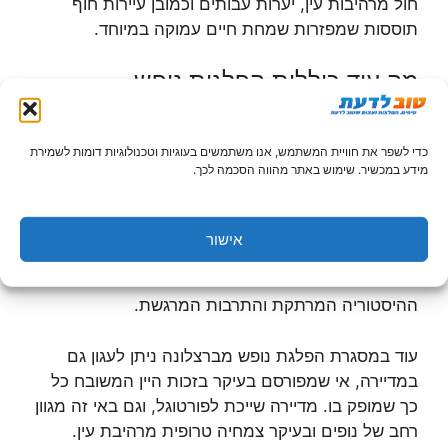
חול מרהיבות עין, יערות עבותים וכמובן עיירות חוף
תוססות שמפזרות שמחת חיים עמוקה במיוחד.
מה עוד כוללות הפלגות נופש
מברצלונה לטנריף?
כדי לשפר את חוויית המשתמש, אנו משתמשים בעוגיות וטכנולוגיות דומות לשמירת
הפלגות נופש מברצלונה לטנריף, ולאיים קנריים נוספים,
מידע במכשיר. שימוש באתר מהווה הסכמה לכך.
כוללות כאמור תחילה שייט בים התיכון שבמהלכו עוגנת
הספינה המהודרת בוולנסיה – עוד עיר בספרד שבהחלט
כדאי להכיר, ובעיקר בזכות השילוב המלבב בין חדש
אישור
לישן. אופציה נוספת של בילוי בספרד במהלך ההפלגה
היא מאלגה שבחבל אנדלוסיה רב היופי ובעל
ההיסטוריה המרתקת והתרבות המרגשת.
עוד במסגרת הפלגת נופש מברצלונה ניתן לעגון גם
במדיירה, אי שמפורסם בעיקר בזכות היין המשובח כל
כך שמופק בו. מדיירה שייכת לפורטוגל, וגם באי זה מגוון
רחב של נופים ובעיקר צמחיה טרופית מרהיבת עין.