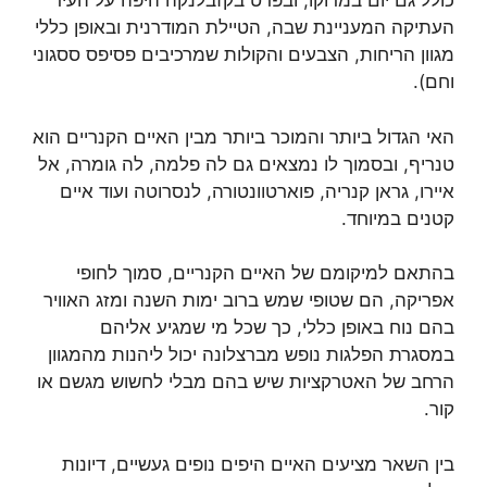
כולל גם יום במרוקו, ובפרט בקזבלנקה היפה על העיר
העתיקה המעניינת שבה, הטיילת המודרנית ובאופן כללי
מגוון הריחות, הצבעים והקולות שמרכיבים פסיפס ססגוני
וחם).
האי הגדול ביותר והמוכר ביותר מבין האיים הקנריים הוא
טנריף, ובסמוך לו נמצאים גם לה פלמה, לה גומרה, אל
איירו, גראן קנריה, פוארטוונטורה, לנסרוטה ועוד איים
קטנים במיוחד.
בהתאם למיקומם של האיים הקנריים, סמוך לחופי
אפריקה, הם שטופי שמש ברוב ימות השנה ומזג האוויר
בהם נוח באופן כללי, כך שכל מי שמגיע אליהם
במסגרת הפלגות נופש מברצלונה יכול ליהנות מהמגוון
הרחב של האטרקציות שיש בהם מבלי לחשוש מגשם או
קור.
בין השאר מציעים האיים היפים נופים געשיים, דיונות