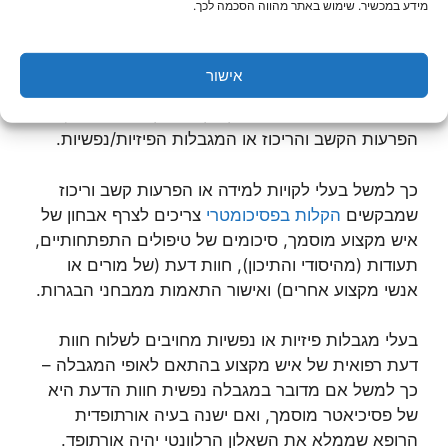
מידע במכשיר. שימוש באתר מהווה הסכמה לכך.
הקלות בפסיכומטרי?
על-מנת להיות זכאים להקלות בבחינה הפסיכומטרית
אישור
יש לצרף אל בקשת ההרשמה לבחינה את כל המסמכים
הרלוונטיים שמוכיחים את קיומן של לקויות הלמידה,
הפרעות הקשב והריכוז או המגבלות הפיזיות/נפשיות.
כך למשל בעלי לקויות למידה או הפרעות קשב וריכוז
שמבקשים
הקלות בפסיכומטרי
צריכים לצרף אבחון של
איש מקצוע מוסמך, סיכומים של טיפולים התפתחותיים,
תעודות (מהיסודי והתיכון), חוות דעת (של מורים או
אנשי מקצוע אחרים) ואישור התאמות ממבחני הבגרות.
בעלי מגבלות פיזיות או נפשיות מחויבים לשלוח חוות
דעת רפואית של איש מקצוע בהתאם לאופי המגבלה –
כך למשל אם מדובר במגבלה נפשית חוות הדעת היא
של פסיכיאטר מוסמך, ואם ישנה בעיה אורתופדית
הרופא שממלא את השאלון הרלוונטי יהיה אורתופד.