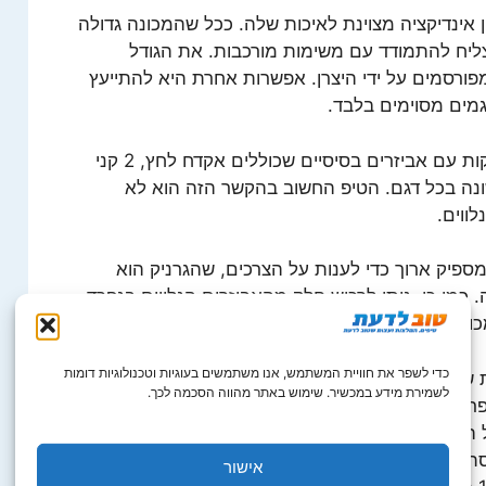
אינדיקציה מצוינת לאיכות שלה. ככל שהמכונה גדולה
צליח להתמודד עם משימות מורכבות. את הגודל
פורסמים על ידי היצרן. אפשרות אחרת היא להתייעץ
גמים מסוימים בלבד.
– רוב המכונות מסופקות עם אביזרים בסיסיים שכוללים אקדח לחץ, 2 קני
שונה בכל דגם. הטיפ החשוב בהקשר הזה הוא לא
ווים.
מספיק ארוך כדי לענות על הצרכים, שהגרניק הוא
כמו כן, ניתן לרכוש חלק מהאביזרים הנלווים בנפרד.
ונות, אך היא משתלמת בטווח הארוך.
כדי לשפר את חוויית המשתמש, אנו משתמשים בעוגיות וטכנולוגיות דומות
ת שטיפה היא לבדוק את לחץ המים שאותו היא מייצרת.
לשמירת מידע במכשיר. שימוש באתר מהווה הסכמה לכך.
פרמטר חשוב לרכישת מכונות לבית או לתעשייה. הספק
המכונה והפערים בין הדגמים עשויים להגיע לעשרות
אחוזים. מכונה לשטיפה ביתית יכולה להסתפק בהספק של 100-160 בר, אך לצרכים
אישור