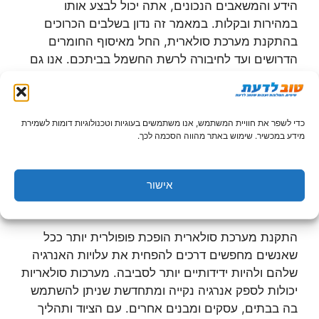
הידע והמשאבים הנכונים, אתה יכול לבצע אותו
במהירות ובקלות. במאמר זה נדון בשלבים הכרוכים
בהתקנת מערכת סולארית, החל מאיסוף החומרים
הדרושים ועד לחיבורה לרשת החשמל בביתכם. אנו גם
נסקור כמה מהיתרונות של התקנת מערכת סולארית
בביתך. התקנת מערכת סולארית היא דרך מצוינת
להפחית את חשבונות האנרגיה שלך ולהפוך את הבית
כדי לשפר את חוויית המשתמש, אנו משתמשים בעוגיות וטכנולוגיות דומות לשמירת
שלך לידידותי יותר לסביבה. עם המידע והכלים הנכונים,
מידע במכשיר. שימוש באתר מהווה הסכמה לכך.
כל אחד יכול להתקין מערכת סולארית בביתו. מדריך זה
ילווה אתכם בתהליך התקנת מערכת סולארית, החל
מהבנת היסודות של אנרגיה סולארית ועד לבחירת
אישור
הרכיבים הנכונים לבית שלכם.
התקנת מערכת סולארית הופכת פופולרית יותר ככל
שאנשים מחפשים דרכים להפחית את עלויות האנרגיה
שלהם ולהיות ידידותיים יותר לסביבה. מערכות סולאריות
יכולות לספק אנרגיה נקייה ומתחדשת שניתן להשתמש
בה בבתים, עסקים ומבנים אחרים. עם הציוד ותהליך