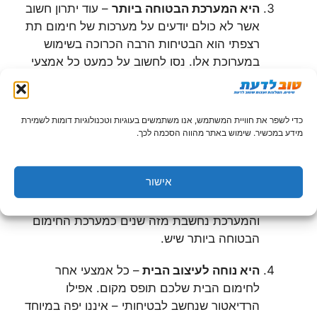
היא המערכת הבטוחה ביותר
– עוד יתרון חשוב
אשר לא כולם יודעים על מערכות של חימום תת
רצפתי הוא הבטיחות הרבה הכרוכה בשימוש
במערוכת אלו. נסו לחשוב על כמעט כל אמצעי
אחר של חימום – תנורים חשמליים, תנורי גז
וסולר, קמינים, וכיו"ב. כל אלו אמנם אמצעים
מחממים, אבל יש סכנה גבוהה מאד להתלקחות
כדי לשפר את חוויית המשתמש, אנו משתמשים בעוגיות וטכנולוגיות דומות לשמירת
בעקבות השימוש בהם ואף לשריפה, ואנו גם
מידע במכשיר. שימוש באתר מהווה הסכמה לכך.
נרחיק מהם ילדים, שכן יש גם חשש לכוויה.
לעומת זאת במקרה של מערכות החימום שהן
אישור
תת רצפתיות אין שום סכנה כזו! המערכת כולה
הרי מותקנת במקום סמוי שאין אליו גישה,
והמערכת נחשבת מזה שנים כמערכת החימום
הבטוחה ביותר שיש.
היא נוחה לעיצוב הבית
– כל אמצעי אחר
לחימום הבית שלכם תופס מקום. אפילו
הרדיאטור שנחשב לבטיחותי – איננו יפה במיוחד