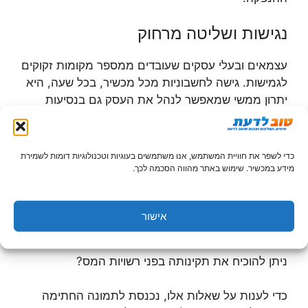
נגישות ושליטה מרחוק
עצמאים ובעלי עסקים שעובדים ממספר מקומות זקוקים
לגמישות. גישה לחשבוניות מכל מכשיר, בכל שעה, היא
יתרון ממשי שמאפשר לנהל את העסק גם בנסיעות
ומחוץ למשרד.
אבטחה ואמינות המסמכים
כדי לשפר את חוויית המשתמש, אנו משתמשים בעוגיות וטכנולוגיות דומות לשמירת
מידע במכשיר. שימוש באתר מהווה הסכמה לכך.
הדיגיטליים
אחד החששות הנפוצים בקרב עסקים שעוברים לדיגיטל
אישור
הוא שאלת האמינות המשפטית של המסמכים. האם
חשבונית שנשלחה במייל מחייבת את הצדדים? האם
ניתן להוכיח את תקינותה בפני רשויות המס?
כדי לענות על שאלות אלו, נכנסת לתמונה החתימה