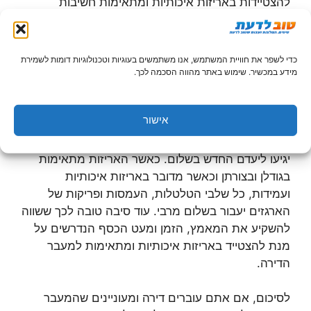
להצטיידות באריזות איכותיות ומתאימות חשיבות
מכרעת גם בכל הנוגע לשלום החפצים שלנו. רבים
מאיתנו מכירים את התחושה הלא נעימה של פריקת
ארגזים בבית או בדירה חדשים, כאשר אנו מגלים כי
כדי לשפר את חוויית המשתמש, אנו משתמשים בעוגיות וטכנולוגיות דומות לשמירת
פריט זה או אחר אשר כל כך אהבנו נשבר, נמחץ או
מידע במכשיר. שימוש באתר מהווה הסכמה לכך.
נהרס בצורה מסוימת.
אישור
שימוש באריזות איכותיות, קשיחות דיו ומרופדות במקרה
הצורך, תבטיח סיכויים גבוהים מאוד לכך שכל חפצינו
יגיעו ליעדם החדש בשלום. כאשר האריזות מתאימות
בגודלן ובצורתן וכאשר מדובר באריזות איכותיות
ועמידות, כל שלבי הטלטלות, העמסות ופריקות של
הארגזים יעבור בשלום מרבי. עוד סיבה טובה לכך ששווה
להשקיע את המאמץ, הזמן ומעט הכסף הנדרשים על
מנת להצטייד באריזות איכותיות ומתאימות למעבר
הדירה.
לסיכום, אם אתם עוברים דירה ומעוניינים שהמעבר