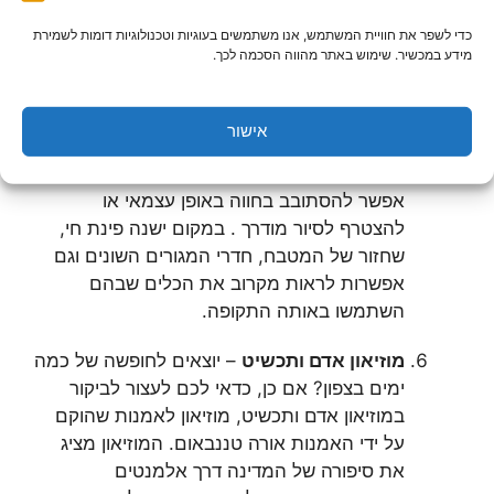
וכולל שלוש קומות. הוא מתאר את חייהם של
כדי לשפר את חוויית המשתמש, אנו משתמשים בעוגיות וטכנולוגיות דומות לשמירת
זקני צפת ותקופות קודמות, תוך התייחסות לחיי
מידע במכשיר. שימוש באתר מהווה הסכמה לכך.
היום יום, ללבוש, לכלי הבית ועוד.
אחוזת דוברובין ביסוד המעלה
– המקום
אישור
המיוחד הזה מציג את סיפורה של משפחת
דוברובין, שהתגוררה במקום החל משנת 1909.
אפשר להסתובב בחווה באופן עצמאי או
להצטרף לסיור מודרך . במקום ישנה פינת חי,
שחזור של המטבח, חדרי המגורים השונים וגם
אפשרות לראות מקרוב את הכלים שבהם
השתמשו באותה התקופה.
מוזיאון אדם ותכשיט
– יוצאים לחופשה של כמה
ימים בצפון? אם כן, כדאי לכם לעצור לביקור
במוזיאון אדם ותכשיט, מוזיאון לאמנות שהוקם
על ידי האמנות אורה טננבאום. המוזיאון מציג
את סיפורה של המדינה דרך אלמנטים