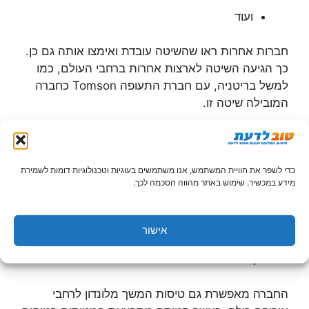
ועוד
חברות אחרות ראו שהשיטה עובדת ואימצו אותה גם כן.
כך הגיעה השיטה לארצות אחרות ברחבי העולם, כמו
למשל בריטניה, עם חברת התעופה Tomson כחברה
המובילה שיטה זו.
טיסות זולות לבריטניה – כיצד זה עובד
כדי לשפר את חוויית המשתמש, אנו משתמשים בעוגיות וטכנולוגיות דומות לשמירת
חברת התעופה הבריטית, Tomson, מפעילה עשרות
מידע במכשיר. שימוש באתר מהווה הסכמה לכך.
קווי תעופה בבריטניה ומחוצה לה, כולל ישראל. חברה זו
יודעת להנפיק כרטיסי טיסה מהזולים באירופה. החברה
החלה פעילותה בישראל בשנים האחרונות ניתן
אישור
באמצעות לרכוש טיסות זולות לבריטניה, ובעיקר לבירתה
– לונדון.
החברה מאפשרת גם טיסות המשך מלונדון לרחבי