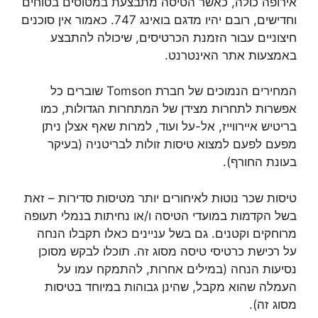
אירופה כולה, כאשר הטיסה מתבצעת במטוסים בטוחים
וחדישים, רובם יהיו מדגם בואינג 747. כאמור אין סוכנים
חיצוניים עבור הזמנת הכרטיסים, שיכולה להתבצע
באמצעות אתר האינטרנט.
המחירים הנמוכים של חברת Tomson שוברים כל
אפשרות לתחרות מצידן של המתחרות הגדולות, כמו
בריטיש איירווייז, אל-על ועוד, למרות שאף אצלן ניתן
מפעם לפעם למצוא טיסות זולות לבריטניה (בעיקר
בעונת החורף).
טיסות שכר נוטות לאיחורים יותר מטיסות סדירות – זאת
בשל הקדמות במועדי הטיסה ו/או נחיתות בנמלי תעופה
מרוחקים וקטנים. גם בשל עניינים כאלו תקבלו הנחה
על רכישת כרטיסי טיסה מסוג זה. תוכלו לבקש מסוכן
נסיעות הנחה (במילים אחרות, להתמקח עמו על
העמלה שהוא מקבל, שהינן גבוהות במיוחד בטיסות
מסוג זה).