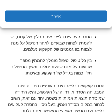
המטופל לקרני השמש.
מומלץ לבצע את סדרת הטיפולים בעונת החורף,
אישור
מאחר ויש צורך להימנע מחשיפה לשמש לאחר
הטיפול, וכמובן, לדחות ביקורים בבריכה ובים.
הסרת קעקועים בלייזר אינו תהליך של קסם, יש
להמתין לפחות שבועיים לאחר הטיפול על מנת
לצפות בפיגמנטים של הקעקוע נעלמים.
בין כל טיפול וטיפול מומלץ להמתין מספר
שבועות על מנת שהעור יחלים, ומשך הטיפולים
תלוי כמות בגודל של הקעקוע ובאיכותו.
הסרת קעקועים בלייזר הינה האופציה היחידה היום
המבטיחה הסרה או דהייה של הקעקוע, והיא היחידה
שמוכיחה תוצאות אמיתיות בשטח. יחד עם זאת, חשוב
לבחור במקום מסודר ואמין, בעל ניסיון בהסרת קעקועים
בלייזר ועם מכשיר מקצועי המאפשר את הצלחת