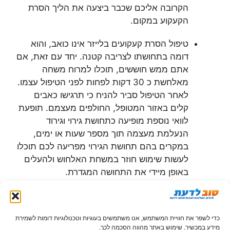
הקרובה אליכם שכבר ביצעה את הליך הסרת
הקעקוע במקום.
טיפול הסרת קעקועים בלייזר אינו כואב, והוא
דומה בתחושתו לצריבה קטנה. יחד עם זאת, אם
אתם ממש חוששים, תוכלו למרוח משחה
מאלחשת כ 30 דקות לפחות לפני הטיפול עצמו.
לאחר הטיפול סביר להניח כי תרגישו כאבים
קלים באזור המטופל, החולפים מעצמם. תופעת
לוואי נוספת מופיעה כתחושת גירוי וגירוד
הנעלמת מעצמה תוך מספר שעות או ימים,
במקרים בהם תחושת הגירוי מפריעה לכם תוכלו
לעשות שימוש חוזר במשחת האלחוש ולהעלים
באופן מיידי את התחושה המגדרת.
לאחר כל טיפול הקפידו על חבישה של האזור
וכמובן על שימוש במשחה אנטיביוטית על מנת
כדי לשפר את חוויית המשתמש, אנו משתמשים בעוגיות וטכנולוגיות דומות לשמירת
למנוע זיהום. כמו כן, הימנעו מחשיפת האזור
מידע במכשיר. שימוש באתר מהווה הסכמה לכך.