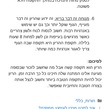
לספק נוחות ותמיכה במהלך התקופה הלא
פשוטה.
מנוחה זה דבר בריא:
זה ידוע שהריון זה דבר
מעייף, הגוף שוקל יותר וכך גם יש שימוש
באנרגיות רבות. חשוב לנסות לנוח ולשון צהריים
כאשר מרגישים בעייפות וכן לשון לפחות 8 שעות
בלילה. תקופת ההריון היא תקופה שבה הגוף
צריך לאגור אנרגיות כמה שיותר.
לסיכום:
הריון הוא תקופה קשה אבל מה שחשוב לזכור שבסופה
מגיעה אלינו המתנה שלה חיכינו כל כך הרבה זמן. הריון
יכול להיות התקופה הטובה ביותר וחשוב לנצל אותה
בצורה הטובה והחיובית שאפשר.
קטגוריות
הורות
,
כללי
איך לתכנן מרכז לוגיסטי מתקדם?