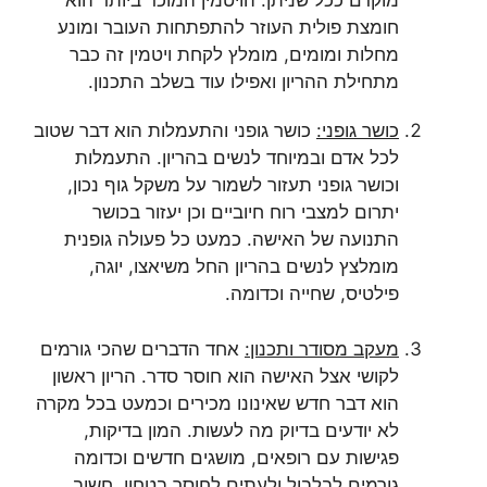
מוקדם ככל שניתן. הויטמין המוכר ביותר הוא
חומצת פולית העוזר להתפתחות העובר ומונע
מחלות ומומים, מומלץ לקחת ויטמין זה כבר
מתחילת ההריון ואפילו עוד בשלב התכנון.
כושר גופני:
כושר גופני והתעמלות הוא דבר שטוב
לכל אדם ובמיוחד לנשים בהריון. התעמלות
וכושר גופני תעזור לשמור על משקל גוף נכון,
יתרום למצבי רוח חיוביים וכן יעזור בכושר
התנועה של האישה. כמעט כל פעולה גופנית
מומלצץ לנשים בהריון החל משיאצו, יוגה,
פילטיס, שחייה וכדומה.
מעקב מסודר ותכנון:
אחד הדברים שהכי גורמים
לקושי אצל האישה הוא חוסר סדר. הריון ראשון
הוא דבר חדש שאינונו מכירים וכמעט בכל מקרה
לא יודעים בדיוק מה לעשות. המון בדיקות,
פגישות עם רופאים, מושגים חדשים וכדומה
גורמים לבלבול ולעתים לחוסר בטחון. חשוב