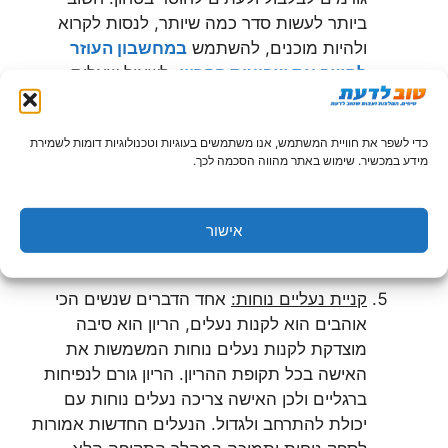
ביותר לעשות סדר כמה שיותר, לנסות לקרוא
ולהיות מוכנים, להשתמש
במחשבון העוזר
לחשב את שבועות ההריון
, לשאול שאלות
וכדומה.
כדי לשפר את חוויית המשתמש, אנו משתמשים בעוגיות וטכנולוגיות דומות לשמירת
החלפת מטלות:
על מנת להקל על האישה
מידע במכשיר. שימוש באתר מהווה הסכמה לכך.
בתקופת ההריון מומלץ לנסות להחליף את
מטלות בבית. הרבה מטלות בית כוללות חשיפה
לחומרים רעילים או לליכלוך היכול להזיק להריון.
אישור
זה הזמן להחליף במטלות ולהעבירן לגבר.
קניית נעליים נוחות:
אחד הדברים שנשים הכי
אוהבים הוא לקנות נעלים, הריון הוא סיבה
מוצדקת לקנות נעלים נוחות המשמשות את
האישה בכל תקופת ההריון. הריון גורם לנפיחות
ברגליים ולכן האישה צריכה נעלים נוחות עם
יכולת להתרחב ולגדול. הנעלים החדשות אמורות