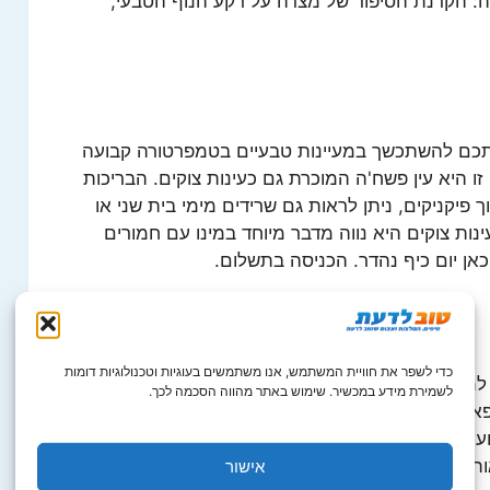
דה: הקרנת הסיפור של מצדה על רקע הנוף הטבעי,
כם להשתכשך במעיינות טבעיים בטמפרטורה קבועה
זו היא עין פשח'ה המוכרת גם כעינות צוקים. הבריכות
 פיקניקים, ניתן לראות גם שרידים מימי בית שני או
נות צוקים היא נווה מדבר מיוחד במינו עם חמורים
 כאן יום כיף נהדר. הכניסה בתשלום.
כדי לשפר את חוויית המשתמש, אנו משתמשים בעוגיות וטכנולוגיות דומות
מיני לונה פארק כייפי לילדים שהוקם במיוחד לכבוד
לשמירת מידע במכשיר. שימוש באתר מהווה הסכמה לכך.
פארק רכבת לילדים, קרוסלת חיות, באנג'י וטרמפולינות,
ם עליו יש לשבת ולהחזיק מעמד בעוד הוא קופץ
. אקשן שהילדים ירצו לחוות שוב ושוב.
אישור