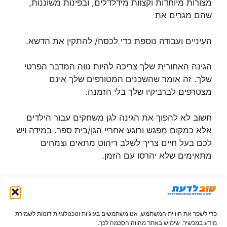
מצורות מיוחדות וקצוות מידלדלים, ובפינות משוננות,
שהם מגרים את
העיניים ועבודה נוספת כדי לכסח/ להתקין את הדשא.
הגינה האחורית שלך צריכה להיות נווה המדבר הפרטי
שלך. זה אומר שהשכנים המטורפים שלך אינם
מצטרפים לברביקיו שלך בלי הזמנה.
חשוב לא להפוך את הגינה לגן משחקים עבור הילדים
אלא כמקום מפגש ורוגע אחריי הגן/בית ספר. במידה ויש
לכם בעל חיים צריך לשלב ריהוט מתאים וצמחים
מתאימים שלא יהרסו עם הזמן.
השיטות הטובות ביותר לעיצוב גינה הם באמצעות
גדרות, חצרות פנימיות, ריצוף וטכניקות כדי לשמור על
הגינה שלך בדיוק מה שאתה רוצה שזה יהיה – שלך.
כדי לשפר את חוויית המשתמש, אנו משתמשים בעוגיות וטכנולוגיות דומות לשמירת
מידע במכשיר. שימוש באתר מהווה הסכמה לכך.