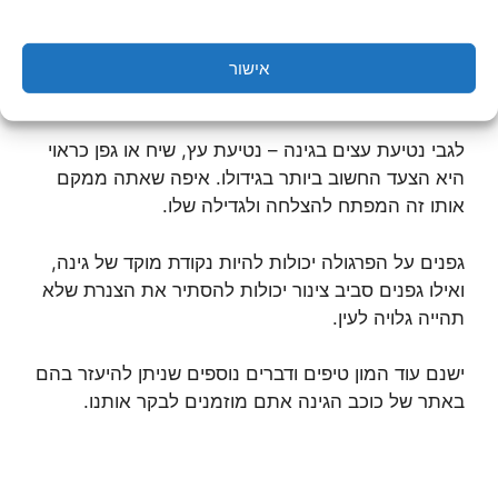
כל חצר צריכה יותר מאשר רק פרחים יפים כדי שתהייה
מיוחדת. יש צורך לשלב טוף ומוצרי גינה כמו פסלים או
מזרקות על מנת להפוך את הגינה שלך לבאמת משהו
אישור
מיוחד.
לגבי נטיעת עצים בגינה – נטיעת עץ, שיח או גפן כראוי
היא הצעד החשוב ביותר בגידולו. איפה שאתה ממקם
אותו זה המפתח להצלחה ולגדילה שלו.
גפנים על הפרגולה יכולות להיות נקודת מוקד של גינה,
ואילו גפנים סביב צינור יכולות להסתיר את הצנרת שלא
תהייה גלויה לעין.
ישנם עוד המון טיפים ודברים נוספים שניתן להיעזר בהם
באתר של כוכב הגינה אתם מוזמנים לבקר אותנו.