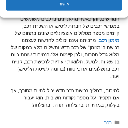
אישור
הן כאשר מתעניינים ברכב חדש אצל היבואנים
המורשים, והן כאשר מתעניינים ברכבים משומשים
במגרשי רכבים של חברות ליסינג או השכרת רכב,
קיימים מספר מסלולים אופציונליים שונים בתחום של
מימון רכב
. מרביתנו איננו יכולים להרשות לעצמנו
רכישה ב"מזומן" של רכב חדש ותשלום מלא במקום של
מלוא גודל הסכום, ולכן קיימות אלטרנטיבות שונות כיום
בנושא זה. למשל, הלוואות ייעודיות לרכישת רכב, קניית
רכב בתשלומים ארוכי טווח (בדומה לשיטת הליסינג)
ועוד.
לסיכום, תהליך רכישת רכב חדש יכול להיות מסובך, אך
אם תקפידו על מספר נקודות חשובות, הוא יעבור
בקלות, במהירות ובהצלחה יתרה. בהצלחה!
קטגוריות
רכב