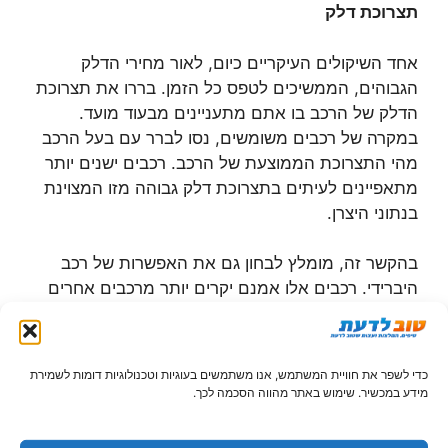
תצרוכת דלק
אחד השיקולים העיקריים כיום, לאור מחירי הדלק
הגבוהים, הממשיכים לטפס כל הזמן. בררו את תצרוכת
הדלק של הרכב בו אתם מתעניינים מבעוד מועד.
במקרה של רכבים משומשים, נסו לברר עם בעל הרכב
מהי התצרוכת הממוצעת של הרכב. רכבים ישנים יותר
מתאפיינים לעיתים בתצרוכת דלק גבוהה מזו המצוינת
בנתוני היצרן.
בהקשר זה, מומלץ לבחון גם את האפשרות של רכב
היברידי. רכבים אלו אמנם יקרים יותר מרכבים אחרים
באותו סדר גודל, אך החיסכון בדלק לאורך זמן יכול
להתגלות כמשתלם יותר בטווח הארוך, שלא לדבר על
הסיוע שלכם לסביבה במקרה זה, סיוע אשר לא יסולא
כדי לשפר את חוויית המשתמש, אנו משתמשים בעוגיות וטכנולוגיות דומות לשמירת
בפז…
מידע במכשיר. שימוש באתר מהווה הסכמה לכך.
דרכי מימון