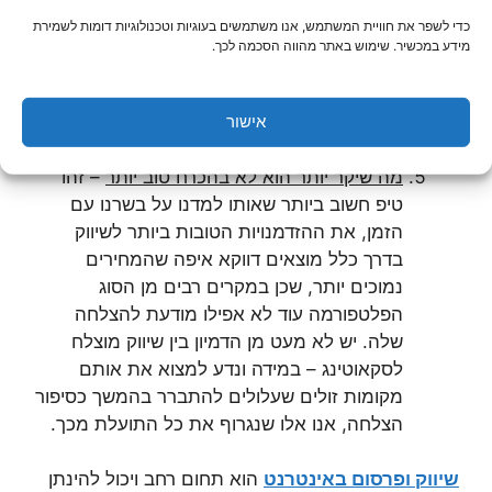
לקוח לשירותי האינסטלציה שלכם גם באתר
כדי לשפר את חוויית המשתמש, אנו משתמשים בעוגיות וטכנולוגיות דומות לשמירת
העוסק בנדל"ן, שכן אותו אדם הרוכש נכס מסוים
מידע במכשיר. שימוש באתר מהווה הסכמה לכך.
ייתכן ויצטרך שירותי אינסטלציה לאחר מכן, או
שבלי קשר – נתקל בצורך בטיפול בתקלת
אינסטלציה.
אישור
מה שיקר יותר הוא לא בהכרח טוב יותר
– זהו
טיפ חשוב ביותר שאותו למדנו על בשרנו עם
הזמן, את ההזדמנויות הטובות ביותר לשיווק
בדרך כלל מוצאים דווקא איפה שהמחירים
נמוכים יותר, שכן במקרים רבים מן הסוג
הפלטפורמה עוד לא אפילו מודעת להצלחה
שלה. יש לא מעט מן הדמיון בין שיווק מוצלח
לסקאוטינג – במידה ונדע למצוא את אותם
מקומות זולים שעלולים להתברר בהמשך כסיפור
הצלחה, אנו אלו שנגרוף את כל התועלת מכך.
שיווק ופרסום באינטרנט
הוא תחום רחב ויכול להינתן