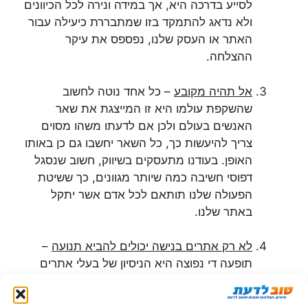
לסייע בדרכה היא, אך במידה ונירה לכל הכיוונים
ולא נדאג להתמקד בזו שמתבררת כיעילה עבור
האתר או העסק שלנו, נפספס את עיקר
ההצלחה.
אל תהיה מקובע
– כל אחד נוטה לחשוב
שהשקפת עולמו היא זו המייצגת את שאר
האנשים בעולם ולכן אם לדעתו משהו מסוים
צריך להיעשות כך, כל השאר יחשבו גם כן באותו
האופן. בעודנו מתעסקים בשיווק, חשוב שנסגל
דפוסי חשיבה כמה שיותר מגוונים, כך ששיטת
הפעולה שלנו תותאם לכל אדם אשר יתקל
באתר שלנו.
לא רק אתרים בנישה יכולים להביא תנועה
–
תופעה די נפוצה היא הניסיון של בעלי אתרים
לשווק ולפרסם אך ורק באתרים שתואמים אחד
לאחד על הנישה שלהם. ייתכן ותוכלו למצוא