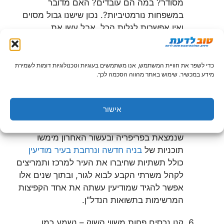
מסודר? במה הם עובדים? האם מדובר
במשפחות נורמטיביות?. נכון שישנו גבול מסוים
ואין אפשרות לגלות הכל, אבל עשו את
המקסימום האפשרי.
בדקו את היסטוריית עסקאות הנדל"ן של בתים
כדי לשפר את חוויית המשתמש, אנו משתמשים בעוגיות וטכנולוגיות דומות לשמירת
דומים לשלכם בשכונה – בסופו של דבר כדי
מידע במכשיר. שימוש באתר מהווה הסכמה לכך.
לדעת שיש לכם נכס מניב, צריך להסתכל על
מגמות לאורך זמן ולהבין האם מדובר באזור
אישור
מתפתח שיש לו פוטנציאל לצמיחה או לא,
בנקודה זו אפשר לקחת לדוגמה את העיר מודיעין
שנמצאת בפריפריה ובעשור האחרון מימשו
תוכניות של
בניה חדשה ונרחבת בעיר מודיעין
כולל תשתיות שחיברו את העיר למרכז ותמריצים
לקהל משרתי הקבע לבוא לגור, ובתוך שנים אלו
אפשר להגיד שמודיעין עשתה את אחד הקפיצות
המרשימות בתשואות הנדל"ן.
קנו נכסים פחות משווי השוק – נשמע כמו