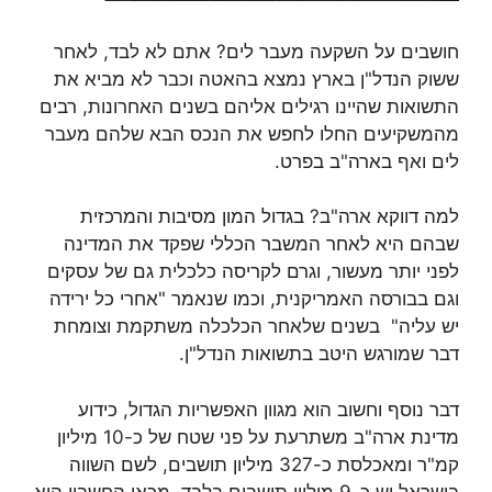
חושבים על השקעה מעבר לים? אתם לא לבד, לאחר
ששוק הנדל"ן בארץ נמצא בהאטה וכבר לא מביא את
התשואות שהיינו רגילים אליהם בשנים האחרונות, רבים
מהמשקיעים החלו לחפש את הנכס הבא שלהם מעבר
לים ואף בארה"ב בפרט.
למה דווקא ארה"ב? בגדול המון מסיבות והמרכזית
שבהם היא לאחר המשבר הכללי שפקד את המדינה
לפני יותר מעשור, וגרם לקריסה כלכלית גם של עסקים
וגם בבורסה האמריקנית, וכמו שנאמר "אחרי כל ירידה
יש עליה" בשנים שלאחר הכלכלה משתקמת וצומחת
דבר שמורגש היטב בתשואות הנדל"ן.
דבר נוסף וחשוב הוא מגוון האפשריות הגדול, כידוע
מדינת ארה"ב משתרעת על פני שטח של כ-10 מיליון
קמ"ר ומאכלסת כ-327 מיליון תושבים, לשם השווה
בישראל יש כ-9 מיליון תושבים בלבד, מכאן החשבון הוא