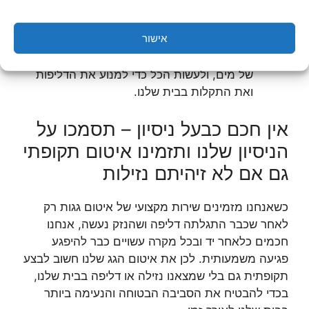
להקפיד במידה הרבה ביותר הוא פשוט תשומת
לב – אנחנו צריכים לשים לב לתקרה שלנו ולגג
אישור
שלנו לאורך זמן, לעלות לגג אחת לכמה ימים
בעונת החורף בכדי לוודא שאין עליו הצטברויות
של מים, ולעשות הכל כדי למנוע את הדליפות
ואת התקלות בבית שלנו.
אין חכם כבעל ניסיון – תסמכו על
הניסיון שלנו ותזמינו איטום תקופתי
גם אם לא זיהיתם נזילות
כשאנחנו מזמינים שירות מקצועי של איטום גגות רק
לאחר שכבר התגלתה דליפה ושהנזק נעשה, אנחנו
חכמים כלאחר יד ובכל מקרה עשויים כבר להיפגע
פגיעה משמעותית. לכן את איטום הגג שלנו חשוב לבצע
תקופתית גם בלי שמצאנו נזילה או דליפה בבית שלנו,
בכדי להבטיח את הסביבה הבטוחה והנעימה ביותר