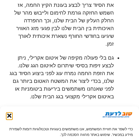
את הסיוד צריך לבצע בעונת הקיץ החמה, אז
השמש החזקה גורמת לחימום ולייבוש מהר של
החלק העליון של הבית שלנו, וכך ההפרדה
האיכותית בין הבית שלנו לבין פגעי מזג האוויר
שיגיעו בחודשי החורף נשארת איכותית לאורך
זמן.
גם בלי פעולה מקיפה של איטום אקרילי, ניתן
לבצע זיפות בסיסי שיתרום לאיטום הגג שלנו.
את הזפת החמה נמרח עוג לפני ביצוע הסיוד בגג
שלנו, בכדי ליצור את המשטח האטום ביותר גם
לפני שאנחנו משתמשים ביריעות ביטומניות או
באיטום אקרילי מקצועי בגג הבית שלנו.
הפעולות שצוינו כאן הן כמובן פעולות שרלוונטיות
גם לתקופה שאחרי האיטום המקצועי התקופתי
של הגג שלנו. עם זאת, הדבר החשוב ביותר
כדי לשפר את חוויית המשתמש, אנו משתמשים בעוגיות וטכנולוגיות דומות לשמירת
שאנחנו צריכים להבין והדבר שעליו אנחנו צריכים
מידע במכשיר. שימוש באתר מהווה הסכמה לכך.