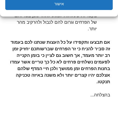
מתקדמת, ריקבון זה אם יקרה עלול לשמש
אישור
כמשטח פורה לדגירתם והתפתחותם של
בקטריות שעלולות לפגוע לאחר מכן בטריותם
של הפרחים וגרום להם לנבול ולהרקיב מהר
יותר.
אם תבצעו ותקפידו על כל העצות שנתנו לכם בעמוד
זה סביר להניח כי זר הפרחים שברשותכם יחזיק זמן
רב יותר מעמד, אך חשוב גם לציין כי בזמן הקנייה
לפעמים נשלחים פרחים לא כל כך טריים אשר עמדו
בחנות הפרחים זמן ממושך ולכן חיי המדף שלהם
אצלכם יהיו קצרים יותר ולא משנה באיזה טכניקה
תנקטו.
בהצלחה…