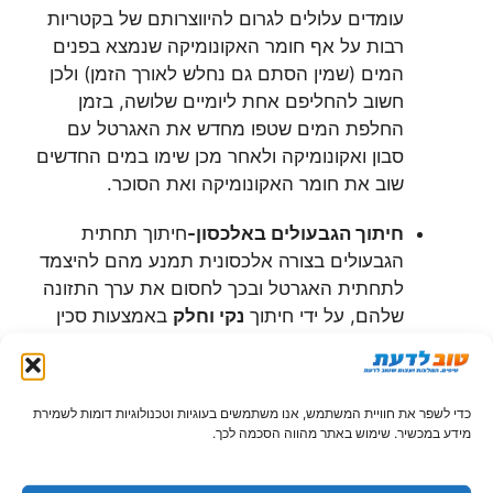
עומדים עלולים לגרום להיווצרותם של בקטריות
רבות על אף חומר האקונומיקה שנמצא בפנים
המים (שמין הסתם גם נחלש לאורך הזמן) ולכן
חשוב להחליפם אחת ליומיים שלושה, בזמן
החלפת המים שטפו מחדש את האגרטל עם
סבון ואקונומיקה ולאחר מכן שימו במים החדשים
שוב את חומר האקונומיקה ואת הסוכר.
חיתוך הגבעולים באלכסון-
חיתוך תחתית
הגבעולים בצורה אלכסונית תמנע מהם להיצמד
לתחתית האגרטל ובכך לחסום את ערך התזונה
שלהם, על ידי חיתוך
נקי וחלק
באמצעות סכין
חד במיוחד תאפשרו להם לקבל את המים עם
הסוכר ולספק את תזונתם.
כדי לשפר את חוויית המשתמש, אנו משתמשים בעוגיות וטכנולוגיות דומות לשמירת
הסרת העלים התחתונים מקו המים-
במידה
מידע במכשיר. שימוש באתר מהווה הסכמה לכך.
והעלים התחתונים של הפרחים יגעו או לחלופין
יהיו מתחת למים הם יהיו בסכנת ריקבון