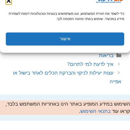
וכן יש לבצע בדיקות שגרתיות וטיפול ב: יתר לחץ דם,
כולסטרול גבוה, סוכרת, מחלות לב ומחלות בעורקי
כדי לשפר את חוויית המשתמש, אנו משתמשים בעוגיות וטכנולוגיות דומות לשמירת
הצוואר
מידע במכשיר. שימוש באתר מהווה הסכמה לכך.
עוד מידע ב:
הסבר על שבץ מוחי באתר בית החולים
הדסה
אישור
קטגוריות
בריאות
איך לדעת למי לתרום?
עצות יעילות לניקוי והברקת הכלים לאחר בישול או
אפייה
השימוש במידע המופיע באתר הינו באחריות המשתמש בלבד,
קראו עוד
בתנאי השימוש
.