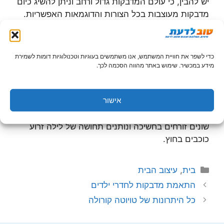
יש להבין, כי עולם המדבקות גדול ורחב וניתן להשיג כיום
מדבקות מעוצבות בכל הצורות והדוגמאות האפשריות.
יש מדבקות מעוצבות בצורת דמויות מסרטים מצויירים
מפורסמים או עם גיבורים אחרים שמוכרים לילדים, ויש
מדבקות בגדלים שונים ובצורות חיתוך שונות היכולות
כדי לשפר את חוויית המשתמש, אנו משתמשים בעוגיות וטכנולוגיות דומות לשמירת
להתאים לכל קיר. כאשר אתן מעצבות את חדר הילדים
מידע במכשיר. שימוש באתר מהווה הסכמה לכך.
שלכם תחשבו גם על התיקרה כמשתתפת בחגיגה ולא
רק על הקירות והרהיטים. מדבקות מעוצבות ניתן
אישור
להדביק גם על התקרה, ויש רבים ההופכים את החדר
לשמי הלילה, כאשר המדבקות בצורת כוכבים בגדלים
שונים זורחים בחשיכה ונותנים תחושה של לילה זרוע
כוכבים בחוץ.
קטגוריות
בית
,
עיצוב הבית
התאמת מדבקות לחדרי ילדים
כל היתרונות של טויוטה קורולה